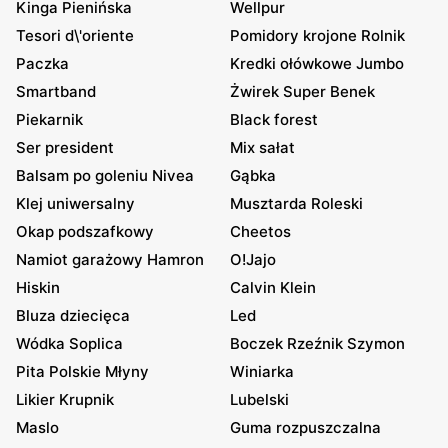
Kinga Pienińska
Wellpur
Tesori d\'oriente
Pomidory krojone Rolnik
Paczka
Kredki ołówkowe Jumbo
Smartband
Żwirek Super Benek
Piekarnik
Black forest
Ser president
Mix sałat
Balsam po goleniu Nivea
Gąbka
Klej uniwersalny
Musztarda Roleski
Okap podszafkowy
Cheetos
Namiot garażowy Hamron
O!Jajo
Hiskin
Calvin Klein
Bluza dziecięca
Led
Wódka Soplica
Boczek Rzeźnik Szymon
Pita Polskie Młyny
Winiarka
Likier Krupnik
Lubelski
Maslo
Guma rozpuszczalna