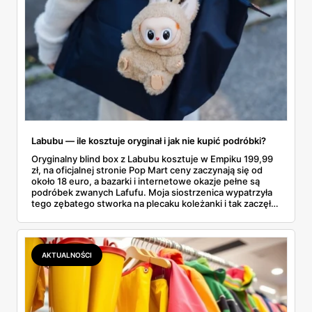
Labubu — ile kosztuje oryginał i jak nie kupić podróbki?
Oryginalny blind box z Labubu kosztuje w Empiku 199,99
zł, na oficjalnej stronie Pop Mart ceny zaczynają się od
około 18 euro, a bazarki i internetowe okazje pełne są
podróbek zwanych Lafufu. Moja siostrzenica wypatrzyła
tego zębatego stworka na plecaku koleżanki i tak zaczęło
się rodzinne śledztwo: co to właściwie jest, ile naprawdę
kosztuje i po czym poznać, że sprzedawca nie wciska nam
podróbki. Spisałam wszystko, czego się dowiedziałam —
łącznie z jedną wpadką, o której za chwilę.
AKTUALNOŚCI