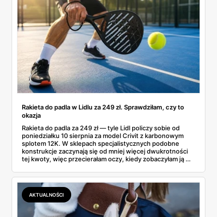
Rakieta do padla w Lidlu za 249 zł. Sprawdziłam, czy to
okazja
Rakieta do padla za 249 zł — tyle Lidl policzy sobie od
poniedziałku 10 sierpnia za model Crivit z karbonowym
splotem 12K. W sklepach specjalistycznych podobne
konstrukcje zaczynają się od mniej więcej dwukrotności
tej kwoty, więc przecierałam oczy, kiedy zobaczyłam ją w
gazetce między dresami a wkrętarką. Padel to dziś
najszybciej rosnący sport w Polsce: kortów przybywa
lawinowo, a chętnych jeszcze szybciej. Sprawdziłam, co
dokładnie dostajemy za te pieniądze i komu taka rakieta
AKTUALNOŚCI
faktycznie wystarczy.