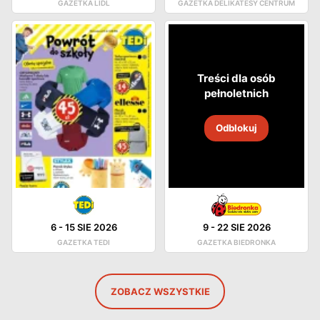
GAZETKA LIDL
GAZETKA DELIKATESY CENTRUM
Treści dla osób
pełnoletnich
Odblokuj
6
-
15 SIE 2026
9
-
22 SIE 2026
GAZETKA TEDI
GAZETKA BIEDRONKA
ZOBACZ WSZYSTKIE