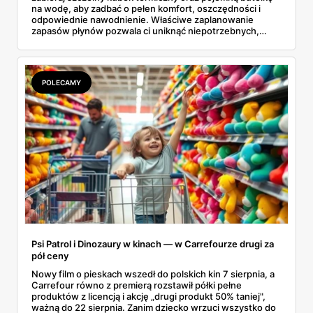
na wodę, aby zadbać o pełen komfort, oszczędności i
odpowiednie nawodnienie. Właściwe zaplanowanie
zapasów płynów pozwala ci uniknąć niepotrzebnych,
drogich postojów na stacjach benzynowych czy
kupowania przepłaconych napojów w wagonach
restauracyjnych. Połączenie funkcji, jakie oferuje dobrze
izolujący kubek termiczny z gorącą kawą oraz niezawodna
POLECAMY
butelka na wodę, tworzy idealny, podróżny zestaw. Dzięki
niemu wielogodzinne przemieszczanie się z miejsca na
miejsce staje się znacznie przyjemniejsze, a my zyskujemy
pewność, że nasze ulubione napoje są zawsze pod ręką.
Psi Patrol i Dinozaury w kinach — w Carrefourze drugi za
pół ceny
Nowy film o pieskach wszedł do polskich kin 7 sierpnia, a
Carrefour równo z premierą rozstawił półki pełne
produktów z licencją i akcję „drugi produkt 50% taniej",
ważną do 22 sierpnia. Zanim dziecko wrzuci wszystko do