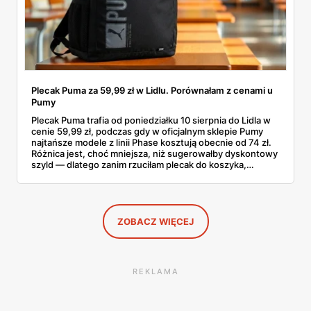
Plecak Puma za 59,99 zł w Lidlu. Porównałam z cenami u
Pumy
Plecak Puma trafia od poniedziałku 10 sierpnia do Lidla w
cenie 59,99 zł, podczas gdy w oficjalnym sklepie Pumy
najtańsze modele z linii Phase kosztują obecnie od 74 zł.
Różnica jest, choć mniejsza, niż sugerowałby dyskontowy
szyld — dlatego zanim rzuciłam plecak do koszyka,
rozłożyłam ceny na czynniki pierwsze. Poniżej cała
rozpiska: co dokładnie sprzedaje Lidl, ile kosztują
odpowiedniki u producenta i komu ten zakup naprawdę
się opłaci.
ZOBACZ WIĘCEJ
REKLAMA