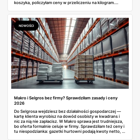
koszyka, policzyłam ceny w przeliczeniu na kilogram.
Wnioski? Krem orzechowy z paluszkami za 3,49 zł to
prawie 140 zł za kilogram, ale lody do mrożenia i rurki
waflowe bronią się nawet bez rabatu.
NOWOŚCI
Makro i Selgros bez firmy? Sprawdziłam zasady i ceny
2026
Do Selgrosa wejdziesz bez działalności gospodarczej —
kartę klienta wyrobisz na dowód osobisty w kwadrans i
nic za nią nie zapłacisz. W Makro sprawa jest trudniejsza,
bo oferta formalnie celuje w firmy. Sprawdziłam też ceny i
tu niespodzianka: gazetki hurtowni podają kwoty netto, a
przy kasie doliczany jest VAT. Co więcej, hurt wcale nie