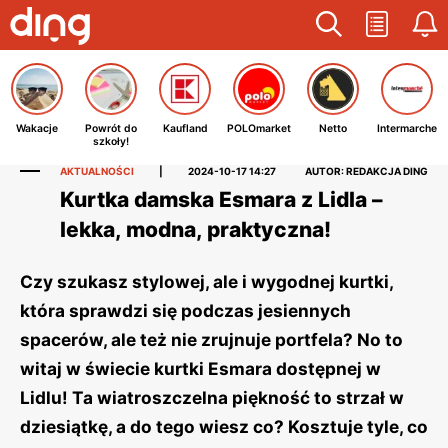
Wakacje
Powrót do
Kaufland
POLOmarket
Netto
Intermarche
szkoły!
AKTUALNOŚCI
|
2024-10-17 14:27
AUTOR: REDAKCJA DING
Kurtka damska Esmara z Lidla –
lekka, modna, praktyczna!
Czy szukasz stylowej, ale i wygodnej kurtki,
która sprawdzi się podczas jesiennych
spacerów, ale też nie zrujnuje portfela? No to
witaj w świecie kurtki Esmara dostępnej w
Lidlu! Ta wiatroszczelna piękność to strzał w
dziesiątkę, a do tego wiesz co? Kosztuje tyle, co