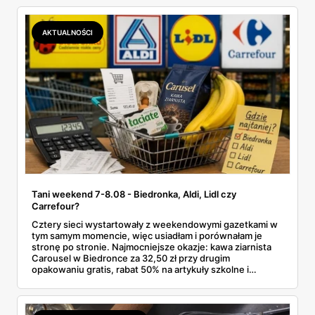
zawsze wygrywa — ta sama kawa ziarnista kosztuje w
Makro ponad dwa razy więcej niż w weekendowej
promocji dyskontu.
AKTUALNOŚCI
Tani weekend 7-8.08 - Biedronka, Aldi, Lidl czy
Carrefour?
Cztery sieci wystartowały z weekendowymi gazetkami w
tym samym momencie, więc usiadłam i porównałam je
stronę po stronie. Najmocniejsze okazje: kawa ziarnista
Carousel w Biedronce za 32,50 zł przy drugim
opakowaniu gratis, rabat 50% na artykuły szkolne i
przemysłowe przy zakupie trzech sztuk oraz banany po
2,99 zł za kilogram, ale wyłącznie w sobotę z aplikacją. Aldi
odpowiada masłem za 2,99 zł. Werdykt w skrócie:
najwięcej wyciśniesz z Biedronki, po świeże warzywa jedź