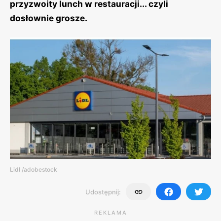
przyzwoity lunch w restauracji... czyli
dosłownie grosze.
Lidl /adobestock
Udostępnij:
REKLAMA