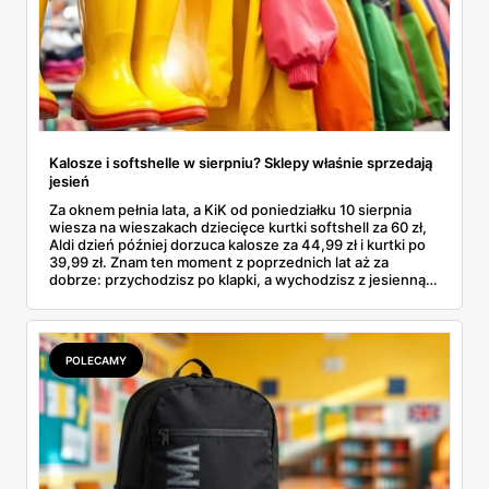
Kalosze i softshelle w sierpniu? Sklepy właśnie sprzedają
jesień
Za oknem pełnia lata, a KiK od poniedziałku 10 sierpnia
wiesza na wieszakach dziecięce kurtki softshell za 60 zł,
Aldi dzień później dorzuca kalosze za 44,99 zł i kurtki po
39,99 zł. Znam ten moment z poprzednich lat aż za
dobrze: przychodzisz po klapki, a wychodzisz z jesienną
garderobą dla całej rodziny. Sprawdziłam, co dokładnie
pojawi się w gazetkach w przyszłym tygodniu i czy jest
sens kupować jesień, zanim skończą się wakacje.
POLECAMY