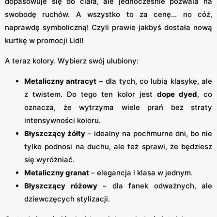
dopasowuje się do ciała, ale jednocześnie pozwala na
swobodę ruchów. A wszystko to za cenę... no cóż,
naprawdę symboliczną! Czyli prawie jakbyś dostała nową
kurtkę w promocji Lidl!
A teraz kolory. Wybierz swój ulubiony:
Metaliczny antracyt
– dla tych, co lubią klasykę, ale
z twistem. Do tego ten kolor jest
dope dyed
, co
oznacza, że wytrzyma wiele prań bez straty
intensywności koloru.
Błyszczący żółty
– idealny na pochmurne dni, bo nie
tylko podnosi na duchu, ale też sprawi, że będziesz
się wyróżniać.
Metaliczny granat
– elegancja i klasa w jednym.
Błyszczący różowy
– dla fanek odważnych, ale
dziewczęcych stylizacji.