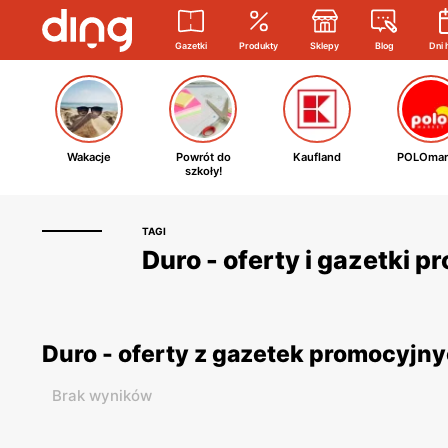
Gazetki
Produkty
Sklepy
Blog
Dni 
Wakacje
Powrót do
Kaufland
POLOmar
szkoły!
TAGI
Duro - oferty i gazetki 
Duro - oferty z gazetek promocyjn
Brak wyników