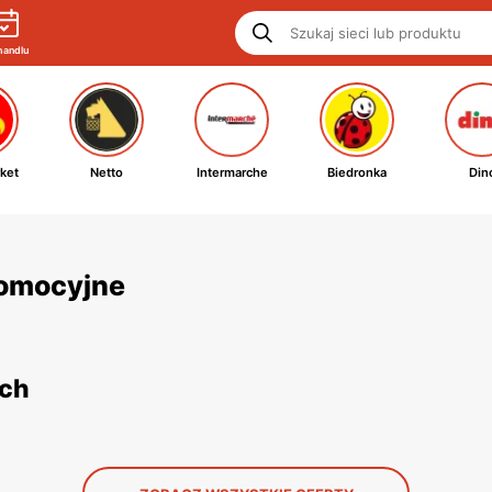
handlu
ket
Netto
Intermarche
Biedronka
Din
promocyjne
ych