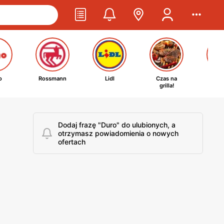
o
Rossmann
Lidl
Czas na
Ta
grilla!
kosm
Dodaj frazę "Duro" do ulubionych, a
otrzymasz powiadomienia o nowych
ofertach