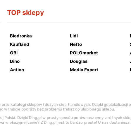
TOP sklepy
Biedronka
Lidl
Kaufland
Netto
OBI
POLOmarket
Dino
Douglas
Action
Media Expert
e
oraz
katalogi
sklepów i dużych sieci handlowych. Dzięki geolokalizacji
c w trakcie podróży bez problemu trafisz do ulubionego sklepu.
łej Polski. Dzięki Ding.pl w prosty sposób porównasz ceny z różnych skl
wa
w okazyjnej cenie? Z Ding.pl jest to bardzo proste! U nas dostanies