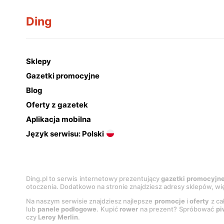
Ding
Sklepy
Gazetki promocyjne
Blog
Oferty z gazetek
Aplikacja mobilna
Język serwisu: Polski
Ding.pl to serwis internetowy prezentujący
gazetki promocyjn
otoczenia. Dodatkowo na stronie znajdziesz adresy sklepów, wię
Na naszym serwisie znajdziesz najlepsze
promocje
i
oferty
z ca
lub
panele podłogowe
. Kupić
rower
na prezent? Spróbować
pi
czy
Leroy Merlin
.