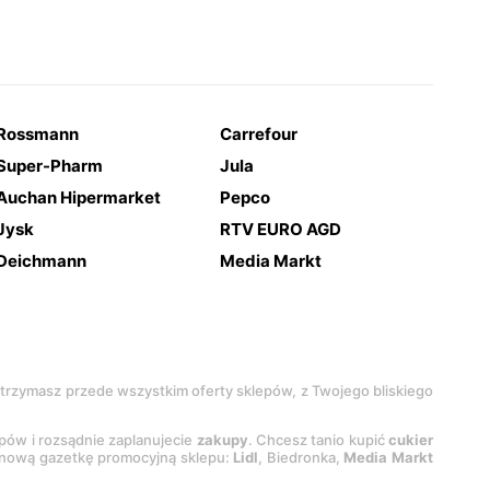
Rossmann
Carrefour
Super-Pharm
Jula
Auchan Hipermarket
Pepco
Jysk
RTV EURO AGD
Deichmann
Media Markt
 otrzymasz przede wszystkim oferty sklepów, z Twojego bliskiego
epów i rozsądnie zaplanujecie
zakupy
. Chcesz tanio kupić
cukier
z nową gazetkę promocyjną sklepu:
Lidl
, Biedronka,
Media Markt