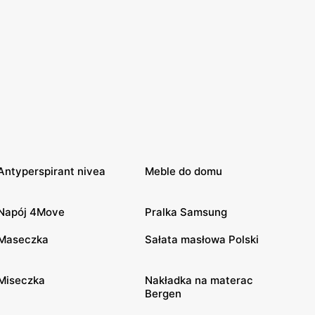
Antyperspirant nivea
Meble do domu
Napój 4Move
Pralka Samsung
Maseczka
Sałata masłowa Polski
Miseczka
Nakładka na materac
Bergen