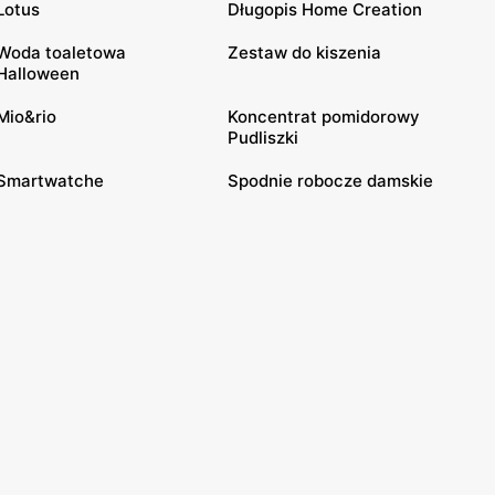
Lotus
Długopis Home Creation
Woda toaletowa
Zestaw do kiszenia
Halloween
Mio&rio
Koncentrat pomidorowy
Pudliszki
Smartwatche
Spodnie robocze damskie