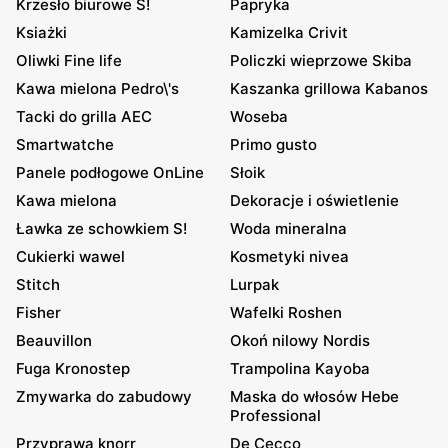
Krzesło biurowe S!
Papryka
Ksiażki
Kamizelka Crivit
Oliwki Fine life
Policzki wieprzowe Skiba
Kawa mielona Pedro\'s
Kaszanka grillowa Kabanos
Tacki do grilla AEC
Woseba
Smartwatche
Primo gusto
Panele podłogowe OnLine
Słoik
Kawa mielona
Dekoracje i oświetlenie
Ławka ze schowkiem S!
Woda mineralna
Cukierki wawel
Kosmetyki nivea
Stitch
Lurpak
Fisher
Wafelki Roshen
Beauvillon
Okoń nilowy Nordis
Fuga Kronostep
Trampolina Kayoba
Zmywarka do zabudowy
Maska do włosów Hebe
Professional
Przyprawa knorr
De Cecco