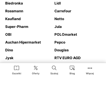
Biedronka
Lidl
Rossmann
Carrefour
Kaufland
Netto
Super-Pharm
Jula
OBI
POLOmarket
Auchan Hipermarket
Pepco
Dino
Douglas
Jysk
RTV EURO AGD
Action
Media Expert
Deichmann
Media Markt
Gazetki
Oferty
Szukaj
Blog
Więcej
Ding.pl to serwis internetowy prezentujący
gazetki promocyjne
oraz
katalogi
sklepów i dużych sieci handlowych. Dzięki
geolokalizacji otrzymasz przede wszystkim oferty sklepów, z
Twojego bliskiego otoczenia. Dodatkowo na stronie znajdziesz
adresy sklepów, więc w trakcie podróży bez problemu trafisz do