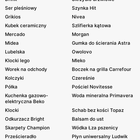
Ser pleśniowy
Szynka Hit
Grikios
Nivea
Kubek ceramiczny
Szlifierka kątowa
Mercado
Morgan
Midea
Gumka do ścierania Astra
Lubelska
Owolovo
Klocki lego
Mleko
Worek na odchody
Boczek na grilla Carrefour
Kolczyki
Czereśnie
Półka
Pościel Novitesse
Kuchenka gazowo-
Woda mineralna Primavera
elektryczna Beko
Klocki
Schab bez kości Topaz
Odkurzacz Bright
Balsam do ust
Skarpety Champion
Wódka Łza pszenicy
Prześcieradło
Płyn uniwersalny Ludwik