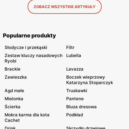
ZOBACZ WSZYSTKIE ARTYKUŁY
Popularne produkty
Słodycze i przekąski
Filtr
Zestaw kluczy nasadowych
Lubella
Ryobi
Brackie
Lavazza
Zawieszka
Boczek wieprzowy
Katarzyna Stoparczyk
Agd małe
Truskawki
Mielonka
Pantene
Ścierka
Bluza dresowa
Mokra karma dla kota
Podkład
Cachet
Drink
Skrzydło drzwiowe