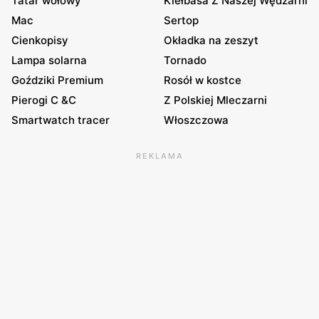
Tatar wołowy
Kiełbasa Z Naszej Wędzarni
Mac
Sertop
Cienkopisy
Okładka na zeszyt
Lampa solarna
Tornado
Goździki Premium
Rosół w kostce
Pierogi C &C
Z Polskiej Mleczarni
Smartwatch tracer
Włoszczowa
REKLAMA