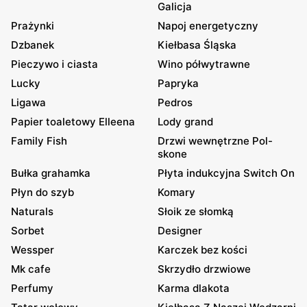
Galicja
Prażynki
Napoj energetyczny
Dzbanek
Kiełbasa Śląska
Pieczywo i ciasta
Wino półwytrawne
Lucky
Papryka
Ligawa
Pedros
Papier toaletowy Elleena
Lody grand
Family Fish
Drzwi wewnętrzne Pol-
skone
Bułka grahamka
Płyta indukcyjna Switch On
Płyn do szyb
Komary
Naturals
Słoik ze słomką
Sorbet
Designer
Wessper
Karczek bez kości
Mk cafe
Skrzydło drzwiowe
Perfumy
Karma dlakota