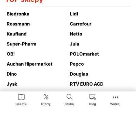
Biedronka
Lidl
Rossmann
Carrefour
Kaufland
Netto
Super-Pharm
Jula
OBI
POLOmarket
Auchan Hipermarket
Pepco
Dino
Douglas
Jysk
RTV EURO AGD
Action
Media Expert
Deichmann
Media Markt
Gazetki
Oferty
Szukaj
Blog
Więcej
Ding.pl to serwis internetowy prezentujący
gazetki promocyjne
oraz
katalogi
sklepów i dużych sieci handlowych. Dzięki
geolokalizacji otrzymasz przede wszystkim oferty sklepów, z