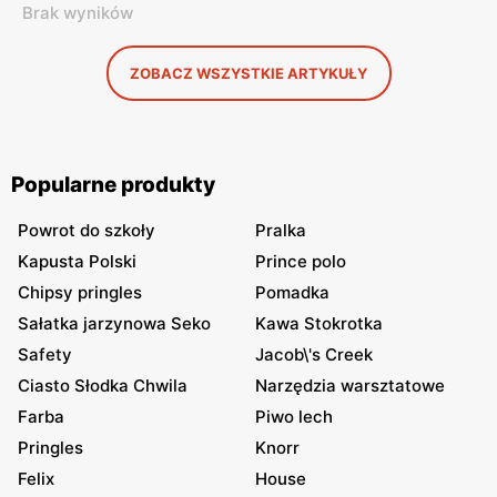
Brak wyników
ZOBACZ WSZYSTKIE ARTYKUŁY
Popularne produkty
Powrot do szkoły
Pralka
Kapusta Polski
Prince polo
Chipsy pringles
Pomadka
Sałatka jarzynowa Seko
Kawa Stokrotka
Safety
Jacob\'s Creek
Ciasto Słodka Chwila
Narzędzia warsztatowe
Farba
Piwo lech
Pringles
Knorr
Felix
House