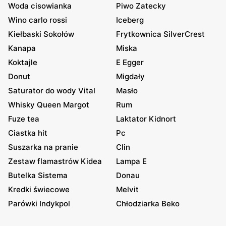
Woda cisowianka
Piwo Zatecky
Wino carlo rossi
Iceberg
Kiełbaski Sokołów
Frytkownica SilverCrest
Kanapa
Miska
Koktajle
E Egger
Donut
Migdały
Saturator do wody Vital
Masło
Whisky Queen Margot
Rum
Fuze tea
Laktator Kidnort
Ciastka hit
Pc
Suszarka na pranie
Clin
Zestaw flamastrów Kidea
Lampa E
Butelka Sistema
Donau
Kredki świecowe
Melvit
Parówki Indykpol
Chłodziarka Beko