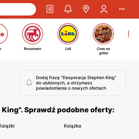
o
Rossmann
Lidl
Czas na
Ta
grilla!
kosm
Dodaj frazę "Desperacja Stephen King"
do ulubionych, a otrzymasz
powiadomienia o nowych ofertach
 King". Sprawdź podobne oferty:
Książki
Książka