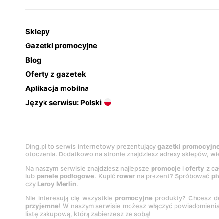
Sklepy
Gazetki promocyjne
Blog
Oferty z gazetek
Aplikacja mobilna
Język serwisu: Polski
Ding.pl to serwis internetowy prezentujący
gazetki promocyjn
otoczenia. Dodatkowo na stronie znajdziesz adresy sklepów, wię
Na naszym serwisie znajdziesz najlepsze
promocje
i
oferty
z ca
lub
panele podłogowe
. Kupić
rower
na prezent? Spróbować
pi
czy
Leroy Merlin
.
Nie interesują cię wszystkie
promocyjne
produkty? Chcesz do
przyjemne
! W naszym serwisie możesz włączyć powiadomieni
listę zakupową, którą zabierzesz ze sobą!