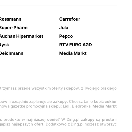
Rossmann
Carrefour
Super-Pharm
Jula
Auchan Hipermarket
Pepco
Jysk
RTV EURO AGD
Deichmann
Media Markt
 otrzymasz przede wszystkim oferty sklepów, z Twojego bliskiego
epów i rozsądnie zaplanujecie
zakupy
. Chcesz tanio kupić
cukier
z nową gazetkę promocyjną sklepu:
Lidl
, Biedronka,
Media Markt
oś produktu w
najniższej cenie
? W Ding.pl
zakupy są proste i
egapisz najlepszych
ofert
. Dodatkowo z Ding.pl możesz stworzyć