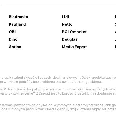
Biedronka
Lidl
Kaufland
Netto
OBI
POLOmarket
Dino
Douglas
Action
Media Expert
e
oraz
katalogi
sklepów i dużych sieci handlowych. Dzięki geolokalizacji
c w trakcie podróży bez problemu trafisz do ulubionego sklepu.
łej Polski. Dzięki Ding.pl w prosty sposób porównasz ceny z różnych skl
wa
w okazyjnej cenie? Z Ding.pl jest to bardzo proste! U nas dostanies
stawać powiadomienia tylko od wybranych sieci? Wypatrujesz jakieg
a do
ulubionych produktów
i sieci sklepów, dzięki czemu nigdy nie prz