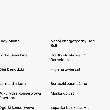
Lody Monte
Napój energetyczny Red
Bull
Torba Semi Line
Kredki ołówkowe FC
Barcelona
Olej Beskidzki
Higiena zwierząt
Karma dla kota
Buraczki zasmażane
Kukurydza konserwowa
Maska do ust
Dawtona
Ogórki konserwowe
Łopatka bez kości Hit