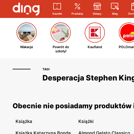
Gazetki
Produkty
Sklepy
Blog
Dni 
Wakacje
Powrót do
Kaufland
POLOmar
szkoły!
TAGI
Desperacja Stephen King 
Obecnie nie posiadamy produktów i
Książka
Książki
Książka Katarzyna Bonda
Almond Gelato Classico