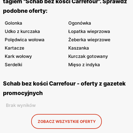
tagiem "Schab bez kości Carrefour". Sprawdź
podobne oferty:
Golonka
Ogonówka
Udko z kurczaka
Łopatka wieprzowa
Polędwica wołowa
Żeberka wieprzowe
Kartacze
Kaszanka
Kark wołowy
Kurczak gotowany
Serdelki
Mięso z indyka
Schab bez kości Carrefour - oferty z gazetek
promocyjnych
Brak wyników
ZOBACZ WSZYSTKIE OFERTY