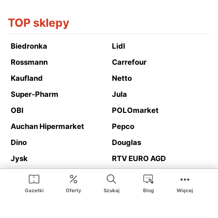
TOP sklepy
Biedronka
Lidl
Rossmann
Carrefour
Kaufland
Netto
Super-Pharm
Jula
OBI
POLOmarket
Auchan Hipermarket
Pepco
Dino
Douglas
Jysk
RTV EURO AGD
Action
Media Expert
Deichmann
Media Markt
Gazetki
Oferty
Szukaj
Blog
Więcej