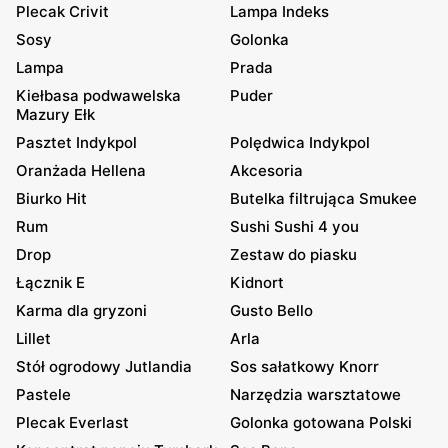
Plecak Crivit
Lampa Indeks
Sosy
Golonka
Lampa
Prada
Kiełbasa podwawelska
Puder
Mazury Ełk
Pasztet Indykpol
Polędwica Indykpol
Oranżada Hellena
Akcesoria
Biurko Hit
Butelka filtrująca Smukee
Rum
Sushi Sushi 4 you
Drop
Zestaw do piasku
Łącznik E
Kidnort
Karma dla gryzoni
Gusto Bello
Lillet
Arla
Stół ogrodowy Jutlandia
Sos sałatkowy Knorr
Pastele
Narzędzia warsztatowe
Plecak Everlast
Golonka gotowana Polski