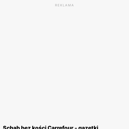
REKLAMA
Schab bez kości Carrefour - gazetki