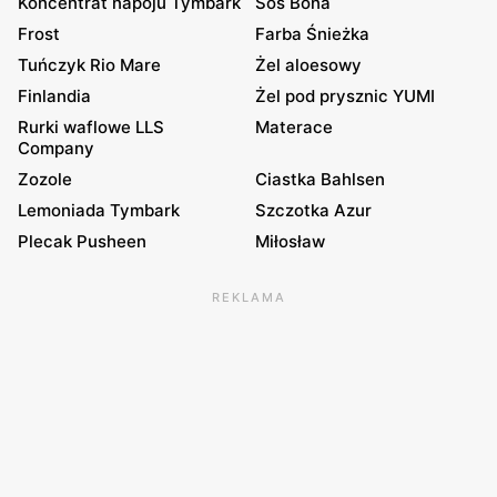
Koncentrat napoju Tymbark
Sos Bona
Frost
Farba Śnieżka
Tuńczyk Rio Mare
Żel aloesowy
Finlandia
Żel pod prysznic YUMI
Rurki waflowe LLS
Materace
Company
Zozole
Ciastka Bahlsen
Lemoniada Tymbark
Szczotka Azur
Plecak Pusheen
Miłosław
REKLAMA