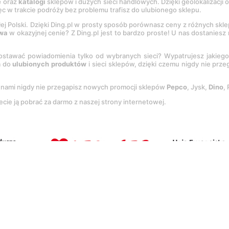
e
oraz
katalogi
sklepów i dużych sieci handlowych. Dzięki geolokalizacji
c w trakcie podróży bez problemu trafisz do ulubionego sklepu.
łej Polski. Dzięki Ding.pl w prosty sposób porównasz ceny z różnych skl
wa
w okazyjnej cenie? Z Ding.pl jest to bardzo proste! U nas dostanies
stawać powiadomienia tylko od wybranych sieci? Wypatrujesz jakieg
a do
ulubionych produktów
i sieci sklepów, dzięki czemu nigdy nie prz
Z nami nigdy nie przegapisz nowych promocji sklepów
Pepco
, Jysk,
Dino
,
ecie ją pobrać za darmo z naszej strony internetowej.
tację
Regulaminu
oraz
Polityki prywatności
.
Ustawienia preferencji
.
Co