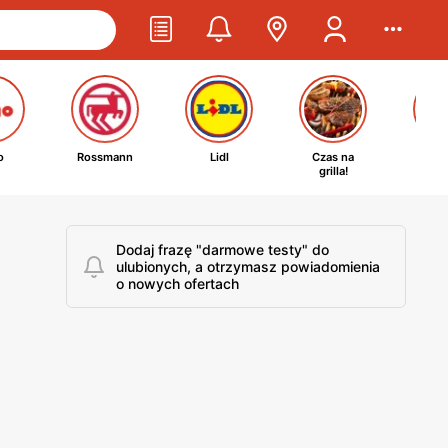
o
Rossmann
Lidl
Czas na
Ta
grilla!
kosm
Dodaj frazę "darmowe testy" do
ulubionych, a otrzymasz powiadomienia
o nowych ofertach