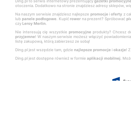
Ding.pl to serwis internetowy prezentujący
gazetki promocyjn
otoczenia. Dodatkowo na stronie znajdziesz adresy sklepów, wię
Na naszym serwisie znajdziesz najlepsze
promocje
i
oferty
z ca
lub
panele podłogowe
. Kupić
rower
na prezent? Spróbować
pi
czy
Leroy Merlin
.
Nie interesują cię wszystkie
promocyjne
produkty? Chcesz do
przyjemne
! W naszym serwisie możesz włączyć powiadomieni
listę zakupową, którą zabierzesz ze sobą!
Ding.pl jest wszędzie tam, gdzie
najlepsze promocje
i
okazje
! 
Ding.pl jest dostępne również w formie
aplikacji mobilnej
. Moż
Korzystanie z portalu oznacza akcep