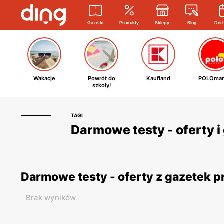
Gazetki
Produkty
Sklepy
Blog
Dni 
Wakacje
Powrót do
Kaufland
POLOmar
szkoły!
TAGI
Darmowe testy - oferty 
Darmowe testy - oferty z gazetek 
Brak wyników