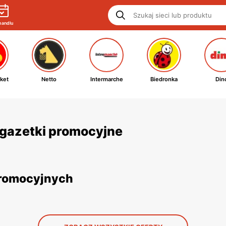
handlu
ket
Netto
Intermarche
Biedronka
Din
i gazetki promocyjne
promocyjnych