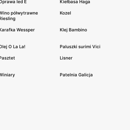
Oprawa led E
Kiełbasa Haga
Wino półwytrawne
Kozel
Riesling
Karafka Wessper
Klej Bambino
Olej O La La!
Paluszki surimi Vici
Pasztet
Lisner
Winiary
Patelnia Galicja