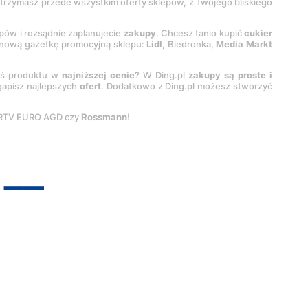
 otrzymasz przede wszystkim oferty sklepów, z Twojego bliskiego
epów i rozsądnie zaplanujecie
zakupy
. Chcesz tanio kupić
cukier
z nową gazetkę promocyjną sklepu:
Lidl
, Biedronka,
Media Markt
oś produktu w
najniższej cenie
? W Ding.pl
zakupy są proste i
egapisz najlepszych
ofert
. Dodatkowo z Ding.pl możesz stworzyć
 RTV EURO AGD czy
Rossmann
!
pyright by
INTERIA.PL
1999-
2026
. Wszystkie prawa zastrzeżone.