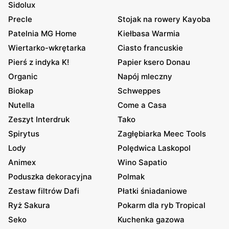
Sidolux
Precle
Stojak na rowery Kayoba
Patelnia MG Home
Kiełbasa Warmia
Wiertarko-wkrętarka
Ciasto francuskie
Pierś z indyka K!
Papier ksero Donau
Organic
Napój mleczny
Biokap
Schweppes
Nutella
Come a Casa
Zeszyt Interdruk
Tako
Spirytus
Zagłębiarka Meec Tools
Lody
Polędwica Laskopol
Animex
Wino Sapatio
Poduszka dekoracyjna
Polmak
Zestaw filtrów Dafi
Płatki śniadaniowe
Ryż Sakura
Pokarm dla ryb Tropical
Seko
Kuchenka gazowa