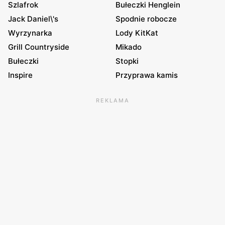
Szlafrok
Bułeczki Henglein
Jack Daniel\'s
Spodnie robocze
Wyrzynarka
Lody KitKat
Grill Countryside
Mikado
Bułeczki
Stopki
Inspire
Przyprawa kamis
REKLAMA