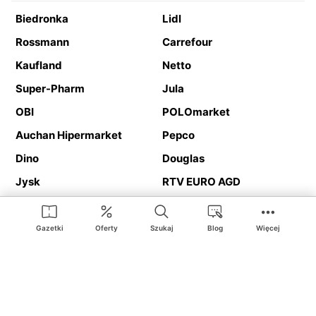
Biedronka
Lidl
Rossmann
Carrefour
Kaufland
Netto
Super-Pharm
Jula
OBI
POLOmarket
Auchan Hipermarket
Pepco
Dino
Douglas
Jysk
RTV EURO AGD
Action
Media Expert
Deichmann
Media Markt
Gazetki
Oferty
Szukaj
Blog
Więcej
Ding.pl to serwis internetowy prezentujący
gazetki promocyjne
oraz
katalogi
sklepów i dużych sieci handlowych. Dzięki
geolokalizacji otrzymasz przede wszystkim oferty sklepów, z
Twojego bliskiego otoczenia. Dodatkowo na stronie znajdziesz
adresy sklepów, więc w trakcie podróży bez problemu trafisz do