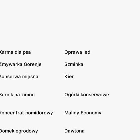
Karma dla psa
Oprawa led
Zmywarka Gorenje
Szminka
Konserwa mięsna
Kier
Sernik na zimno
Ogórki konserwowe
Koncentrat pomidorowy
Maliny Economy
Domek ogrodowy
Dawtona