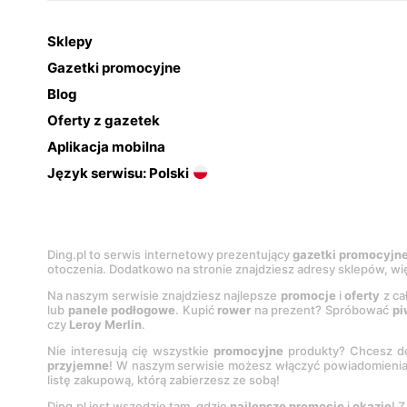
Sklepy
Gazetki promocyjne
Blog
Oferty z gazetek
Aplikacja mobilna
Język serwisu: Polski
Ding.pl to serwis internetowy prezentujący
gazetki promocyjn
otoczenia. Dodatkowo na stronie znajdziesz adresy sklepów, wię
Na naszym serwisie znajdziesz najlepsze
promocje
i
oferty
z ca
lub
panele podłogowe
. Kupić
rower
na prezent? Spróbować
pi
czy
Leroy Merlin
.
Nie interesują cię wszystkie
promocyjne
produkty? Chcesz do
przyjemne
! W naszym serwisie możesz włączyć powiadomieni
listę zakupową, którą zabierzesz ze sobą!
Ding.pl jest wszędzie tam, gdzie
najlepsze promocje
i
okazje
! 