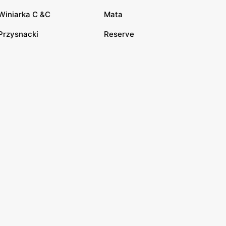
Winiarka C &C
Mata
Przysnacki
Reserve