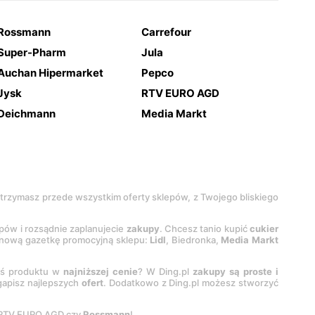
Rossmann
Carrefour
Super-Pharm
Jula
Auchan Hipermarket
Pepco
Jysk
RTV EURO AGD
Deichmann
Media Markt
 otrzymasz przede wszystkim oferty sklepów, z Twojego bliskiego
epów i rozsądnie zaplanujecie
zakupy
. Chcesz tanio kupić
cukier
z nową gazetkę promocyjną sklepu:
Lidl
, Biedronka,
Media Markt
oś produktu w
najniższej cenie
? W Ding.pl
zakupy są proste i
egapisz najlepszych
ofert
. Dodatkowo z Ding.pl możesz stworzyć
 RTV EURO AGD czy
Rossmann
!