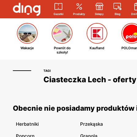
Gazetki
Produkty
Sklepy
Blog
Dni 
Wakacje
Powrót do
Kaufland
POLOmar
szkoły!
TAGI
Ciasteczka Lech - oferty
Obecnie nie posiadamy produktów i
Herbatniki
Przekąska
Popcorn
Granola