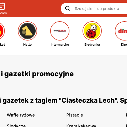
handlu
ket
Netto
Intermarche
Biedronka
Din
 i gazetki promocyjne
 gazetek z tagiem "Ciasteczka Lech". 
Wafle ryżowe
Pistacje
Słodycze
Krem kakaowy