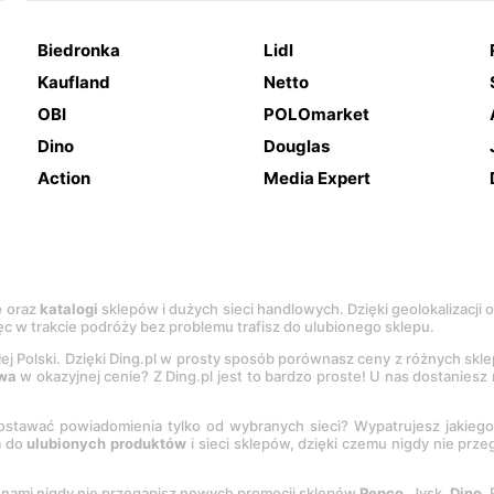
Biedronka
Lidl
Kaufland
Netto
OBI
POLOmarket
Dino
Douglas
Action
Media Expert
e
oraz
katalogi
sklepów i dużych sieci handlowych. Dzięki geolokalizacji
c w trakcie podróży bez problemu trafisz do ulubionego sklepu.
łej Polski. Dzięki Ding.pl w prosty sposób porównasz ceny z różnych skl
wa
w okazyjnej cenie? Z Ding.pl jest to bardzo proste! U nas dostanies
stawać powiadomienia tylko od wybranych sieci? Wypatrujesz jakieg
a do
ulubionych produktów
i sieci sklepów, dzięki czemu nigdy nie prz
Z nami nigdy nie przegapisz nowych promocji sklepów
Pepco
, Jysk,
Dino
,