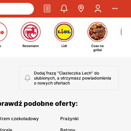
o
Rossmann
Lidl
Czas na
Ta
grilla!
kosm
Dodaj frazę "Ciasteczka Lech" do
ulubionych, a otrzymasz powiadomienia
o nowych ofertach
Sprawdź podobne oferty:
Krem czekoladowy
Prażynki
Korale
Batony