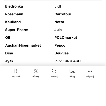
Biedronka
Lidl
Rossmann
Carrefour
Kaufland
Netto
Super-Pharm
Jula
OBI
POLOmarket
Auchan Hipermarket
Pepco
Dino
Douglas
Jysk
RTV EURO AGD
Action
Media Expert
Deichmann
Media Markt
Gazetki
Oferty
Szukaj
Blog
Więcej
Ding.pl to serwis internetowy prezentujący
gazetki promocyjne
oraz
katalogi
sklepów i dużych sieci handlowych. Dzięki
geolokalizacji otrzymasz przede wszystkim oferty sklepów, z
Twojego bliskiego otoczenia. Dodatkowo na stronie znajdziesz
adresy sklepów, więc w trakcie podróży bez problemu trafisz do