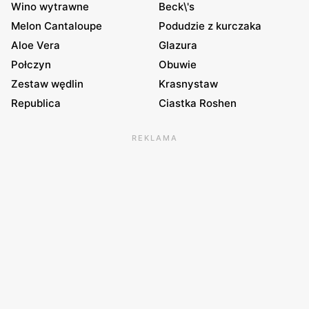
Wino wytrawne
Beck\'s
Melon Cantaloupe
Podudzie z kurczaka
Aloe Vera
Glazura
Połczyn
Obuwie
Zestaw wędlin
Krasnystaw
Republica
Ciastka Roshen
REKLAMA