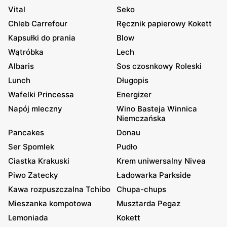
Vital
Seko
Chleb Carrefour
Ręcznik papierowy Kokett
Kapsułki do prania
Blow
Wątróbka
Lech
Albaris
Sos czosnkowy Roleski
Lunch
Długopis
Wafelki Princessa
Energizer
Napój mleczny
Wino Basteja Winnica
Niemczańska
Pancakes
Donau
Ser Spomlek
Pudło
Ciastka Krakuski
Krem uniwersalny Nivea
Piwo Zatecky
Ładowarka Parkside
Kawa rozpuszczalna Tchibo
Chupa-chups
Mieszanka kompotowa
Musztarda Pegaz
Lemoniada
Kokett