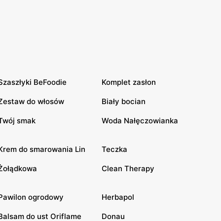
Szaszłyki BeFoodie
Komplet zasłon
Zestaw do włosów
Biały bocian
Twój smak
Woda Nałęczowianka
Krem do smarowania Lin
Teczka
Żołądkowa
Clean Therapy
Pawilon ogrodowy
Herbapol
Balsam do ust Oriflame
Donau