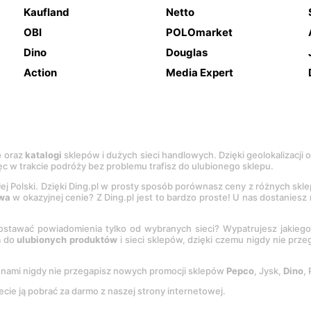
Kaufland
Netto
OBI
POLOmarket
Dino
Douglas
Action
Media Expert
e
oraz
katalogi
sklepów i dużych sieci handlowych. Dzięki geolokalizacji
c w trakcie podróży bez problemu trafisz do ulubionego sklepu.
łej Polski. Dzięki Ding.pl w prosty sposób porównasz ceny z różnych skl
wa
w okazyjnej cenie? Z Ding.pl jest to bardzo proste! U nas dostanies
stawać powiadomienia tylko od wybranych sieci? Wypatrujesz jakieg
a do
ulubionych produktów
i sieci sklepów, dzięki czemu nigdy nie prz
Z nami nigdy nie przegapisz nowych promocji sklepów
Pepco
, Jysk,
Dino
,
ecie ją pobrać za darmo z naszej strony internetowej.