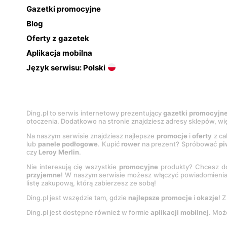
Gazetki promocyjne
Blog
Oferty z gazetek
Aplikacja mobilna
Język serwisu: Polski
Ding.pl to serwis internetowy prezentujący
gazetki promocyjn
otoczenia. Dodatkowo na stronie znajdziesz adresy sklepów, wię
Na naszym serwisie znajdziesz najlepsze
promocje
i
oferty
z ca
lub
panele podłogowe
. Kupić
rower
na prezent? Spróbować
pi
czy
Leroy Merlin
.
Nie interesują cię wszystkie
promocyjne
produkty? Chcesz do
przyjemne
! W naszym serwisie możesz włączyć powiadomieni
listę zakupową, którą zabierzesz ze sobą!
Ding.pl jest wszędzie tam, gdzie
najlepsze promocje
i
okazje
! 
Ding.pl jest dostępne również w formie
aplikacji mobilnej
. Moż