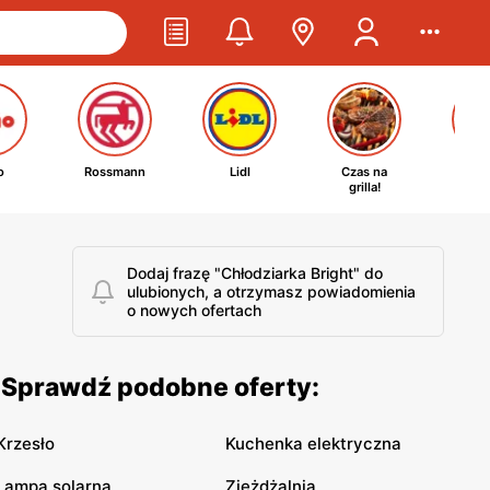
o
Rossmann
Lidl
Czas na
Ta
grilla!
kosm
Dodaj frazę "Chłodziarka Bright" do
ulubionych, a otrzymasz powiadomienia
o nowych ofertach
. Sprawdź podobne oferty:
Krzesło
Kuchenka elektryczna
Lampa solarna
Zjeżdżalnia