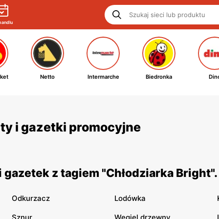
handlu
ket
Netto
Intermarche
Biedronka
Din
rty i gazetki promocyjne
gazetek z tagiem "Chłodziarka Bright"
Odkurzacz
Lodówka
Sznur
Węgiel drzewny