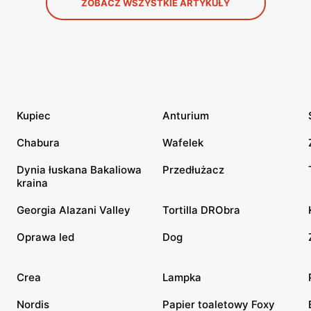
ZOBACZ WSZYSTKIE ARTYKUŁY
e
Kupiec
Anturium
Chabura
Wafelek
Dynia łuskana Bakaliowa
Przedłużacz
kraina
Georgia Alazani Valley
Tortilla DRObra
Oprawa led
Dog
Crea
Lampka
Nordis
Papier toaletowy Foxy