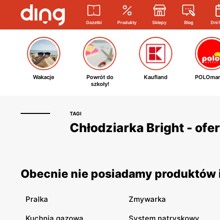
Gazetki
Produkty
Sklepy
Blog
Dni 
Wakacje
Powrót do
Kaufland
POLOmar
szkoły!
TAGI
Chłodziarka Bright - ofe
Obecnie nie posiadamy produktów i 
Pralka
Zmywarka
Kuchnia gazowa
System natryskowy