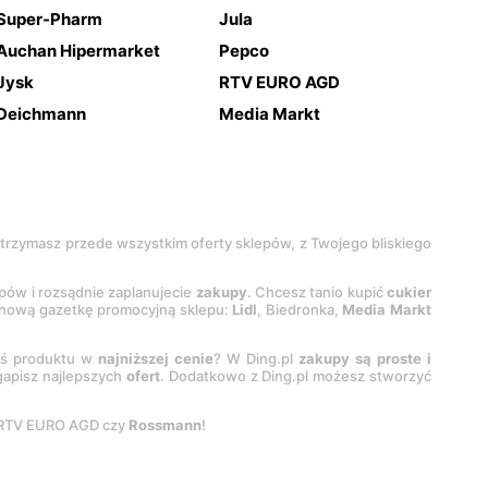
Super-Pharm
Jula
Auchan Hipermarket
Pepco
Jysk
RTV EURO AGD
Deichmann
Media Markt
 otrzymasz przede wszystkim oferty sklepów, z Twojego bliskiego
epów i rozsądnie zaplanujecie
zakupy
. Chcesz tanio kupić
cukier
z nową gazetkę promocyjną sklepu:
Lidl
, Biedronka,
Media Markt
oś produktu w
najniższej cenie
? W Ding.pl
zakupy są proste i
egapisz najlepszych
ofert
. Dodatkowo z Ding.pl możesz stworzyć
 RTV EURO AGD czy
Rossmann
!