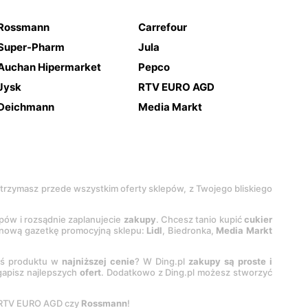
Rossmann
Carrefour
Super-Pharm
Jula
Auchan Hipermarket
Pepco
Jysk
RTV EURO AGD
Deichmann
Media Markt
 otrzymasz przede wszystkim oferty sklepów, z Twojego bliskiego
epów i rozsądnie zaplanujecie
zakupy
. Chcesz tanio kupić
cukier
z nową gazetkę promocyjną sklepu:
Lidl
, Biedronka,
Media Markt
oś produktu w
najniższej cenie
? W Ding.pl
zakupy są proste i
egapisz najlepszych
ofert
. Dodatkowo z Ding.pl możesz stworzyć
 RTV EURO AGD czy
Rossmann
!