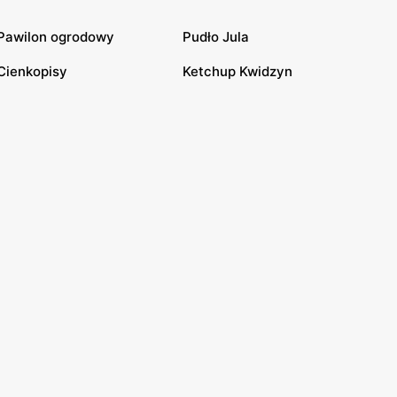
Pawilon ogrodowy
Pudło Jula
Cienkopisy
Ketchup Kwidzyn