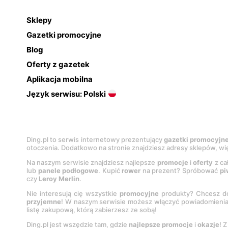
Sklepy
Gazetki promocyjne
Blog
Oferty z gazetek
Aplikacja mobilna
Język serwisu: Polski
Ding.pl to serwis internetowy prezentujący
gazetki promocyjn
otoczenia. Dodatkowo na stronie znajdziesz adresy sklepów, wię
Na naszym serwisie znajdziesz najlepsze
promocje
i
oferty
z ca
lub
panele podłogowe
. Kupić
rower
na prezent? Spróbować
pi
czy
Leroy Merlin
.
Nie interesują cię wszystkie
promocyjne
produkty? Chcesz do
przyjemne
! W naszym serwisie możesz włączyć powiadomieni
listę zakupową, którą zabierzesz ze sobą!
Ding.pl jest wszędzie tam, gdzie
najlepsze promocje
i
okazje
! 