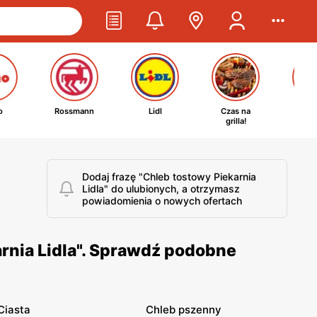
o
Rossmann
Lidl
Czas na
Ta
grilla!
kosm
Dodaj frazę "Chleb tostowy Piekarnia
Lidla" do ulubionych, a otrzymasz
powiadomienia o nowych ofertach
rnia Lidla". Sprawdź podobne
Ciasta
Chleb pszenny