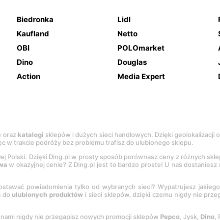
Biedronka
Lidl
Kaufland
Netto
OBI
POLOmarket
Dino
Douglas
Action
Media Expert
e
oraz
katalogi
sklepów i dużych sieci handlowych. Dzięki geolokalizacji
c w trakcie podróży bez problemu trafisz do ulubionego sklepu.
łej Polski. Dzięki Ding.pl w prosty sposób porównasz ceny z różnych skl
wa
w okazyjnej cenie? Z Ding.pl jest to bardzo proste! U nas dostanies
stawać powiadomienia tylko od wybranych sieci? Wypatrujesz jakieg
a do
ulubionych produktów
i sieci sklepów, dzięki czemu nigdy nie prz
Z nami nigdy nie przegapisz nowych promocji sklepów
Pepco
, Jysk,
Dino
,