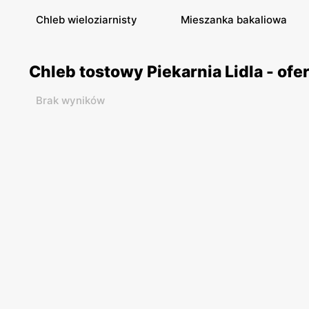
Chleb wieloziarnisty
Mieszanka bakaliowa
Chleb tostowy Piekarnia Lidla - of
Brak wyników