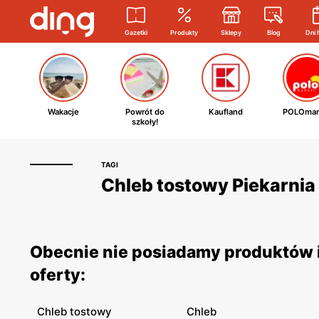
Gazetki
Produkty
Sklepy
Blog
Dni 
Wakacje
Powrót do
Kaufland
POLOmar
szkoły!
TAGI
Chleb tostowy Piekarnia 
Obecnie nie posiadamy produktów i
oferty:
Chleb tostowy
Chleb