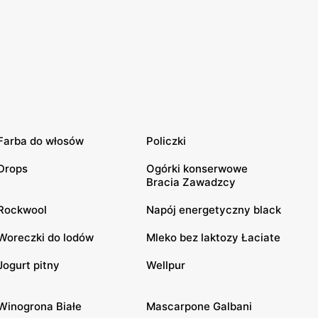
Farba do włosów
Policzki
Drops
Ogórki konserwowe
Bracia Zawadzcy
Rockwool
Napój energetyczny black
Woreczki do lodów
Mleko bez laktozy Łaciate
Jogurt pitny
Wellpur
Winogrona Białe
Mascarpone Galbani