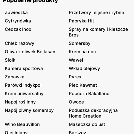
Popularne produkty
Zawieszka
Przetwory mięsne i rybne
Cytrynówka
Papryka Hit
Cedzak Inox
Spray na komary i kleszcze
Bros
Chleb razowy
Somersby
Oliwa z oliwek Bellasan
Krem na noc
Słoik
Wawel
Kamera sportowa
Wkład olejowy
Zabawka
Pyrex
Parówki Indykpol
Piec Kawmet
Krem uniwersalny
Popcorn Bakalland
Napój roślinny
Owoce
Napój piwny somersby
Poduszka dekoracyjna
Home Creation
Wino Beauvillon
Maseczka do ust
Olej lniany
Barszcz