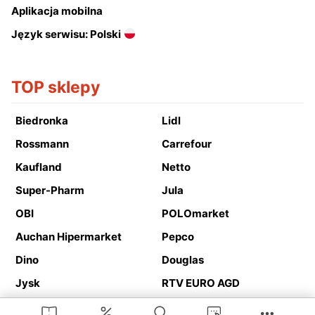
Aplikacja mobilna
Język serwisu: Polski
TOP sklepy
Biedronka
Lidl
Rossmann
Carrefour
Kaufland
Netto
Super-Pharm
Jula
OBI
POLOmarket
Auchan Hipermarket
Pepco
Dino
Douglas
Jysk
RTV EURO AGD
Action
Media Expert