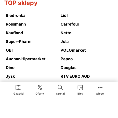
TOP sklepy
Biedronka
Lidl
Rossmann
Carrefour
Kaufland
Netto
Super-Pharm
Jula
OBI
POLOmarket
Auchan Hipermarket
Pepco
Dino
Douglas
Jysk
RTV EURO AGD
Action
Media Expert
Deichmann
Media Markt
Gazetki
Oferty
Szukaj
Blog
Więcej
Ding.pl to serwis internetowy prezentujący
gazetki promocyjne
oraz
katalogi
sklepów i dużych sieci handlowych. Dzięki
geolokalizacji otrzymasz przede wszystkim oferty sklepów, z