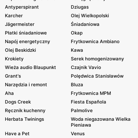
Antyperspirant
Dziugas
Karcher
Olej Wielkopolski
Jägermeister
Śniadaniowa
Płatki śniadaniowe
Okap
Napój energetyczny
Frytkownica Ambiano
Olej Beskidzki
Kawa
Krokiety
Serek homogenizowany
Wieża audio Blaupunkt
Czajnik Vavio
Grant's
Polędwica Stanisławów
Narzędzia i remont
Bluza
Aha
Frytkownica MPM
Dogs Creek
Fiesta Española
Ręcznik kuchenny
Palmolive
Herbata Twinings
Woda niegazowana Wielka
Pieniawa
Have a Pet
Venus