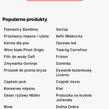
Popularne produkty
Flamastry Bambino
Sertop
Przetwory mięsne i rybne
Kefir Mlekovita
Karma dla psa
Oprawa led
Wino białe Pinot Grigio
Twaróg Carrefour
Filtr do wody Dafi
Frixion
Zmywarka Gorenje
Szminka
Proszek do prania bryza
Dywanik łazienkowy
Livarno
Captain jack
Czajnik Vavio
Konserwa mięsna
Kier
Deser ryżowy Müller
Poduszka na krzesło
Jutlandia
Blow
Dolina Dobra