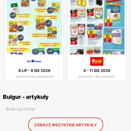
8 LIP
-
8 SIE 2026
4
-
11 SIE 2026
GAZETKA HALA BANACHA
GAZETKA TWÓJ MARKET
Bulgur - artykuły
Brak wyników
ZOBACZ WSZYSTKIE ARTYKUŁY