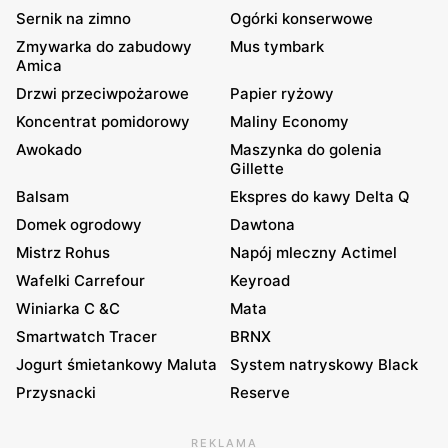
Sernik na zimno
Ogórki konserwowe
Zmywarka do zabudowy
Mus tymbark
Amica
Drzwi przeciwpożarowe
Papier ryżowy
Koncentrat pomidorowy
Maliny Economy
Awokado
Maszynka do golenia
Gillette
Balsam
Ekspres do kawy Delta Q
Domek ogrodowy
Dawtona
Mistrz Rohus
Napój mleczny Actimel
Wafelki Carrefour
Keyroad
Winiarka C &C
Mata
Smartwatch Tracer
BRNX
Jogurt śmietankowy Maluta
System natryskowy Black
Przysnacki
Reserve
REKLAMA