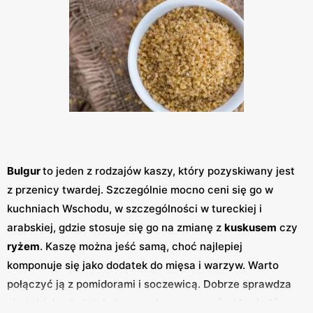
Bulgur
to jeden z rodzajów kaszy, który pozyskiwany jest
z przenicy twardej. Szczególnie mocno ceni się go w
kuchniach Wschodu, w szczególności w tureckiej i
arabskiej, gdzie stosuje się go na zmianę z
kuskusem
czy
ryżem
. Kaszę można jeść samą, choć najlepiej
komponuje się jako dodatek do mięsa i warzyw. Warto
połączyć ją z pomidorami i soczewicą. Dobrze sprawdza
się też jako dodatek do
groszku
,
szparagów
i
brokułów
,