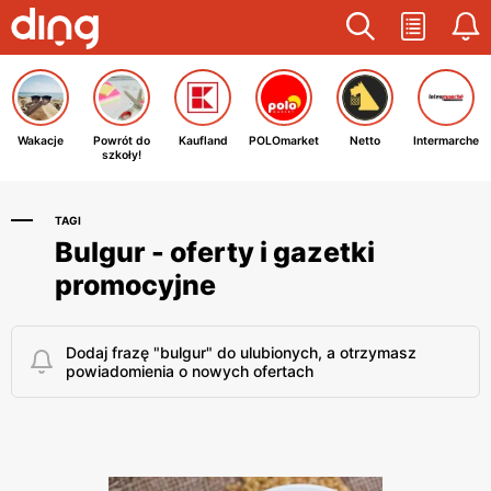
Wakacje
Powrót do
Kaufland
POLOmarket
Netto
Intermarche
szkoły!
TAGI
Bulgur - oferty i gazetki
promocyjne
Dodaj frazę "bulgur" do ulubionych, a otrzymasz
powiadomienia o nowych ofertach