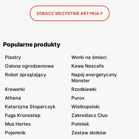
ZOBACZ WSZYSTKIE ARTYKUŁY
Popularne produkty
Plastry
Worki na śmieci
Osłona ogrodzeniowa
Kawa Nescafe
Robot sprzątający
Napój energetyczny
Monster
Krewetki
Rzodkiewki
Athena
Purox
Katarzyna Stoparczyk
Wielkopolski
Fuga Kronostep
Zakreślacz Cluo
Mus Hortex
Polmlek
Pojemnik
Zestaw słoików