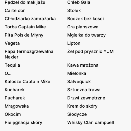
Pędzel do makijażu
Chleb Gala
Carte dor
Stołek
Chłodziarko zamrażarka
Boczek bez kości
Torba Captain Mike
Gra planszowa
Pita Polskie Młyny
Mgiełka do twarzy
Vegeta
Lipton
Papa termozgrzewalna
Żel pod prysznic YUMI
Nexler
Tequila
Kawa mrożona
O...
Mielonka
Kalosze Captain Mike
Salvequick
Kucharek
Sztuczna trawa
Pucharek
Drzwi zewnętrzne
Mrągowska
Krem do skóry
Okocim
Słodycze
Pielęgnacja skóry
Whisky Clan campbell