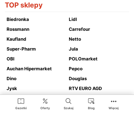
TOP sklepy
Biedronka
Lidl
Rossmann
Carrefour
Kaufland
Netto
Super-Pharm
Jula
OBI
POLOmarket
Auchan Hipermarket
Pepco
Dino
Douglas
Jysk
RTV EURO AGD
Action
Media Expert
Deichmann
Media Markt
Gazetki
Oferty
Szukaj
Blog
Więcej
Ding.pl to serwis internetowy prezentujący
gazetki promocyjne
oraz
katalogi
sklepów i dużych sieci handlowych. Dzięki