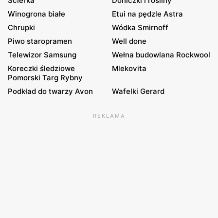
Ścierka
Doniczki i rosliny
Winogrona białe
Etui na pędzle Astra
Chrupki
Wódka Smirnoff
Piwo staropramen
Well done
Telewizor Samsung
Wełna budowlana Rockwool
Koreczki śledziowe
Mlekovita
Pomorski Targ Rybny
Podkład do twarzy Avon
Wafelki Gerard
REKLAMA