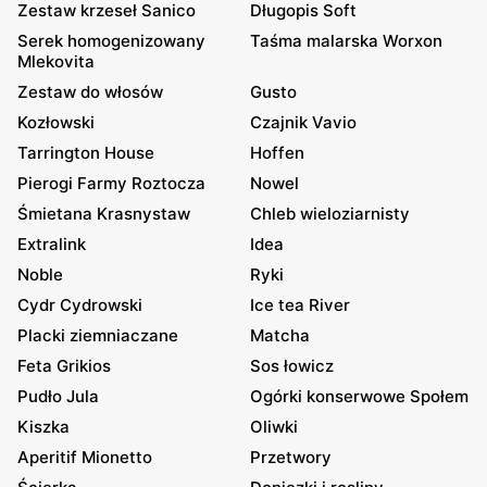
Zestaw krzeseł Sanico
Długopis Soft
Serek homogenizowany
Taśma malarska Worxon
Mlekovita
Zestaw do włosów
Gusto
Kozłowski
Czajnik Vavio
Tarrington House
Hoffen
Pierogi Farmy Roztocza
Nowel
Śmietana Krasnystaw
Chleb wieloziarnisty
Extralink
Idea
Noble
Ryki
Cydr Cydrowski
Ice tea River
Placki ziemniaczane
Matcha
Feta Grikios
Sos łowicz
Pudło Jula
Ogórki konserwowe Społem
Kiszka
Oliwki
Aperitif Mionetto
Przetwory