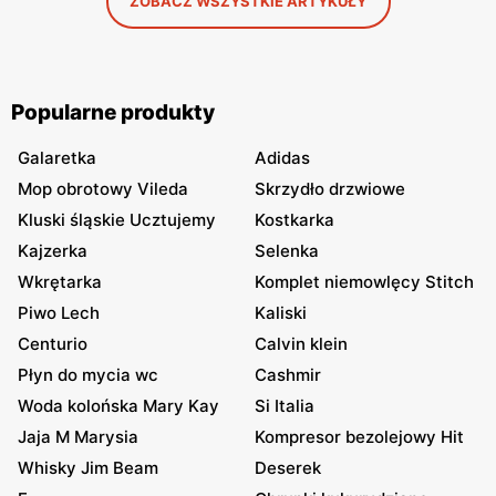
ZOBACZ WSZYSTKIE ARTYKUŁY
Popularne produkty
Galaretka
Adidas
Mop obrotowy Vileda
Skrzydło drzwiowe
Kluski śląskie Ucztujemy
Kostkarka
Kajzerka
Selenka
Wkrętarka
Komplet niemowlęcy Stitch
Piwo Lech
Kaliski
Centurio
Calvin klein
Płyn do mycia wc
Cashmir
Woda kolońska Mary Kay
Si Italia
Jaja M Marysia
Kompresor bezolejowy Hit
Whisky Jim Beam
Deserek