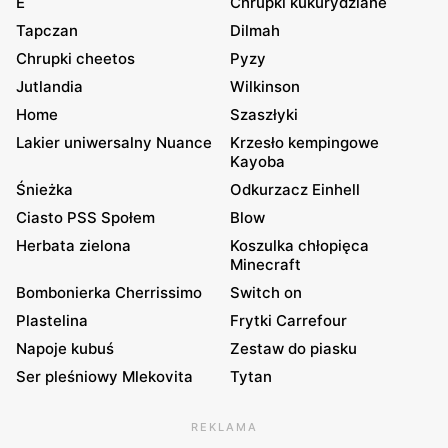
E
Chrupki kukurydziane
Tapczan
Dilmah
Chrupki cheetos
Pyzy
Jutlandia
Wilkinson
Home
Szaszłyki
Lakier uniwersalny Nuance
Krzesło kempingowe
Kayoba
Śnieżka
Odkurzacz Einhell
Ciasto PSS Społem
Blow
Herbata zielona
Koszulka chłopięca
Minecraft
Bombonierka Cherrissimo
Switch on
Plastelina
Frytki Carrefour
Napoje kubuś
Zestaw do piasku
Ser pleśniowy Mlekovita
Tytan
REKLAMA