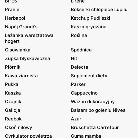
BI-ES
Lirene
Pranie
Bokserki chłopięce Lupilu
Herbapol
Ketchup Pudliszki
Napój Grand\'s
Kasza gryczana
Leżanka warsztatowa
Roślina
hogert
Cisowianka
Spódnica
Zupka błyskawiczna
Hit
Piórnik
Delecta
Kawa ziarnista
Suplement diety
Pukka
Parker
Kaszka
Cappuccino
Czajnik
Wazon dekoracyjny
Galicja
Balsam po goleniu Nivea
Reebok
Azur
Okoń nilowy
Bruschetta Carrefour
Cyrkulator powietrza
Guma mamba