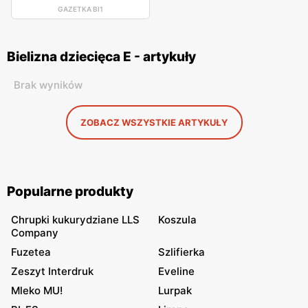
GAZETKA BI1
Bielizna dziecięca E - artykuły
Brak wyników
ZOBACZ WSZYSTKIE ARTYKUŁY
Popularne produkty
Chrupki kukurydziane LLS
Koszula
Company
Fuzetea
Szlifierka
Zeszyt Interdruk
Eveline
Mleko MU!
Lurpak