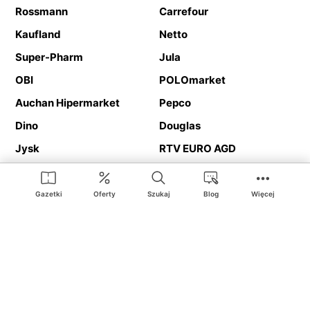
Rossmann
Carrefour
Kaufland
Netto
Super-Pharm
Jula
OBI
POLOmarket
Auchan Hipermarket
Pepco
Dino
Douglas
Jysk
RTV EURO AGD
Action
Media Expert
Deichmann
Media Markt
Gazetki
Oferty
Szukaj
Blog
Więcej
Ding.pl to serwis internetowy prezentujący
gazetki promocyjne
oraz
katalogi
sklepów i dużych sieci handlowych. Dzięki
geolokalizacji otrzymasz przede wszystkim oferty sklepów, z
Twojego bliskiego otoczenia. Dodatkowo na stronie znajdziesz
adresy sklepów, więc w trakcie podróży bez problemu trafisz do
ulubionego sklepu.