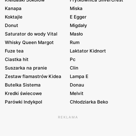
Kanapa
Miska
Koktajle
E Egger
Donut
Migdały
Saturator do wody Vital
Masło
Whisky Queen Margot
Rum
Fuze tea
Laktator Kidnort
Ciastka hit
Pc
Suszarka na pranie
Clin
Zestaw flamastrów Kidea
Lampa E
Butelka Sistema
Donau
Kredki świecowe
Melvit
Parówki Indykpol
Chłodziarka Beko
REKLAMA