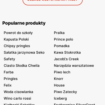
Popularne produkty
Powrot do szkoły
Pralka
Kapusta Polski
Prince polo
Chipsy pringles
Pomadka
Sałatka jarzynowa Seko
Kawa Stokrotka
Safety
Jacob\'s Creek
Ciasto Słodka Chwila
Narzędzia warsztatowe
Farba
Piwo lech
Pringles
Knorr
Felix
House
Woda cisowianka
Piwo Zatecky
Wino carlo rossi
Iceberg
Kiełbaski Sokołów
Frytkownica SilverCrest