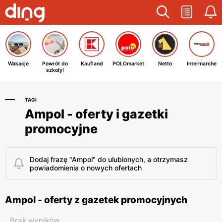
Wakacje
Powrót do
Kaufland
POLOmarket
Netto
Intermarche
szkoły!
TAGI
Ampol - oferty i gazetki
promocyjne
Dodaj frazę "Ampol" do ulubionych, a otrzymasz
powiadomienia o nowych ofertach
Ampol - oferty z gazetek promocyjnych
Brak wyników