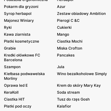
Pokarm dla gryzoni
Azur
Syrop herbapol
Zestaw obiadowy Ambition
Majonez Winiary
Pierogi C &C
Ryki
Cukierki
Kawa ziarnista
Mango
Płatki kosmetyczne
Ciastka Mochi
Grabie
Miska Crofton
Kredki ołówkowe FC
Pancakes
Barcelona
Szampon
Jula
Kiełbasa podwawelska
Wino bezalkoholowe Simply
Morliny
Oprawa led E
Krem do skóry Mary Kay
KeraKoll
Soda stream
Ciastka HIT
Tusz do rzęs Gosh
Płatki pod oczy
Kalafior