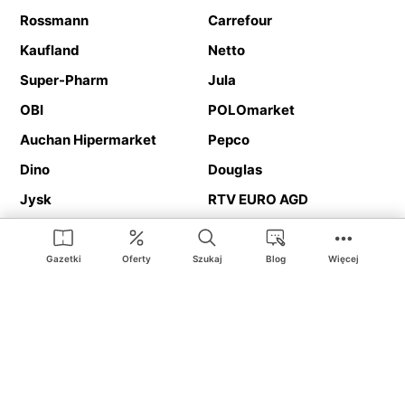
Rossmann
Carrefour
Kaufland
Netto
Super-Pharm
Jula
OBI
POLOmarket
Auchan Hipermarket
Pepco
Dino
Douglas
Jysk
RTV EURO AGD
Action
Media Expert
Deichmann
Media Markt
Gazetki
Oferty
Szukaj
Blog
Więcej
Ding.pl to serwis internetowy prezentujący
gazetki promocyjne
oraz
katalogi
sklepów i dużych sieci handlowych. Dzięki
geolokalizacji otrzymasz przede wszystkim oferty sklepów, z
Twojego bliskiego otoczenia. Dodatkowo na stronie znajdziesz
adresy sklepów, więc w trakcie podróży bez problemu trafisz do
ulubionego sklepu.