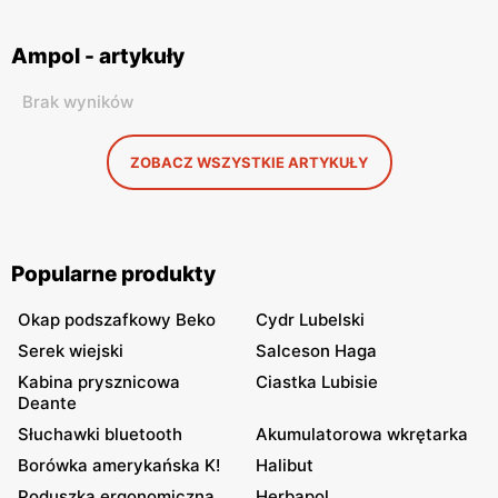
Ampol - artykuły
Brak wyników
ZOBACZ WSZYSTKIE ARTYKUŁY
Popularne produkty
Okap podszafkowy Beko
Cydr Lubelski
Serek wiejski
Salceson Haga
Kabina prysznicowa
Ciastka Lubisie
Deante
Słuchawki bluetooth
Akumulatorowa wkrętarka
Borówka amerykańska K!
Halibut
Poduszka ergonomiczna
Herbapol