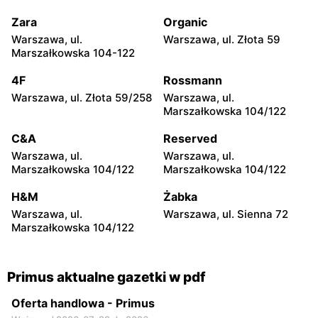
Primus
Primus
Zara
Organic
Łódź, ul. Wilcza 4
Łódź, ul. Tatrzańska 63
Warszawa, ul.
Warszawa, ul. Złota 59
Marszałkowska 104-122
Primus
Primus
4F
Rossmann
Łódź, ul. Tatrzańska 124
Łódź, ul. Bojowników Getta
Warszawskiego 5
Warszawa, ul. Złota 59/258
Warszawa, ul.
Marszałkowska 104/122
Primus
Primus
C&A
Reserved
Zgierz, ul. Parzęczewska
Łódź, ul. Karpia 65/67
32
Warszawa, ul.
Warszawa, ul.
Marszałkowska 104/122
Marszałkowska 104/122
Primus
Primus
H&M
Żabka
Łódź, ul. Mazurska 21
Łódź, ul. Piotrkowska 317
Warszawa, ul.
Warszawa, ul. Sienna 72
Marszałkowska 104/122
Primus aktualne gazetki w pdf
Oferta handlowa - Primus