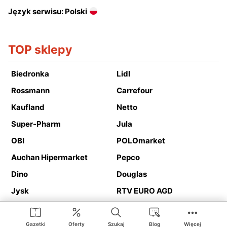
Język serwisu: Polski
TOP sklepy
Biedronka
Lidl
Rossmann
Carrefour
Kaufland
Netto
Super-Pharm
Jula
OBI
POLOmarket
Auchan Hipermarket
Pepco
Dino
Douglas
Jysk
RTV EURO AGD
Action
Media Expert
Deichmann
Media Markt
Gazetki
Oferty
Szukaj
Blog
Więcej