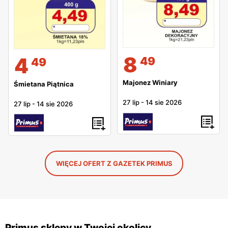
8
4
49
49
Majonez Winiary
Śmietana Piątnica
27 lip
-
14 sie 2026
27 lip
-
14 sie 2026
WIĘCEJ OFERT Z GAZETEK PRIMUS
Primus sklepy w Twojej okolicy