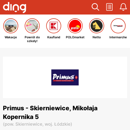
Wakacje
Powrót do
Kaufland
POLOmarket
Netto
Intermarche
szkoły!
Primus - Skierniewice, Mikołaja
Kopernika 5
(
pow. Skierniewice,
woj. Łódzkie
)