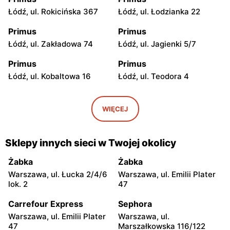
Łódź, ul. Rokicińska 367
Łódź, ul. Łodzianka 22
Primus
Primus
Łódź, ul. Zakładowa 74
Łódź, ul. Jagienki 5/7
Primus
Primus
Łódź, ul. Kobaltowa 16
Łódź, ul. Teodora 4
Primus
Primus
Zgierz, ul. Przygraniczna
Łódź, ul. Boya Żeleńskiego
WIĘCEJ
32
12
Primus
Primus
Sklepy innych sieci w Twojej okolicy
Zgierz, ul. Ks. Szczepana
Łódź, ul. Słoneczna 1
Rembowskiego 63
Żabka
Żabka
Warszawa, ul. Łucka 2/4/6
Warszawa, ul. Emilii Plater
Primus
Primus
lok. 2
47
Zgierz, ul. 3 Maja 50
Łódź, ul. Łagiewnicka 118
Carrefour Express
Sephora
Primus
Primus
Warszawa, ul. Emilii Plater
Warszawa, ul.
Zgierz, ul. Sadowa 15
Łódź, ul. Stefana 2
47
Marszałkowska 116/122