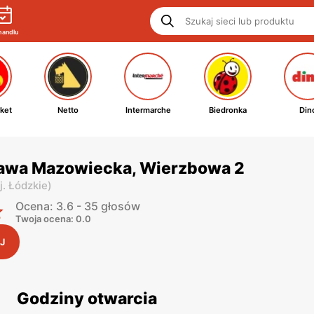
handlu
ket
Netto
Intermarche
Biedronka
Din
Rawa Mazowiecka, Wierzbowa 2
j. Łódzkie
)
Ocena: 3.6 - 35 głosów
Twoja ocena: 0.0
J
Godziny otwarcia