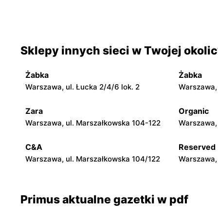
Primus
Primus
Zgierz, ul. Przygraniczna 32
Łódź, ul. B
Sklepy innych sieci w Twojej okoli
Primus
Primus
Zgierz, ul. 3 Maja 50
Łódź, ul. Ł
Żabka
Żabka
Primus
Primus
Warszawa, ul. Łucka 2/4/6 lok. 2
Warszawa, u
Łódź, ul. Wilcza 4
Łódź, ul. T
Zara
Organic
Warszawa, ul. Marszałkowska 104-122
Warszawa, 
Primus
Primus
Zgierz, ul. Parzęczewska 32
Łódź, ul. K
C&A
Reserved
Warszawa, ul. Marszałkowska 104/122
Warszawa, 
Primus aktualne gazetki w pdf