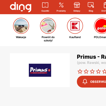
Gazetki
Produkty
Sklepy
Blog
Dni 
Wakacje
Powrót do
Kaufland
POLOmar
szkoły!
Primus - 
(
pow. Rawski,
wo
OBSERWU