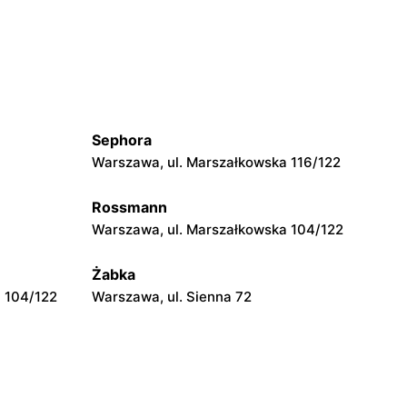
Primus
embowskiego
Łódź, ul. Słoneczna 1
Primus
Łódź, ul. Stefana 2
Sephora
Primus
Warszawa, ul. Marszałkowska 116/122
Łódź, ul. Bojowników Getta
Warszawskiego 5
Rossmann
Warszawa, ul. Marszałkowska 104/122
Primus
Łódź, ul. Piotrkowska 317
Żabka
 104/122
Warszawa, ul. Sienna 72