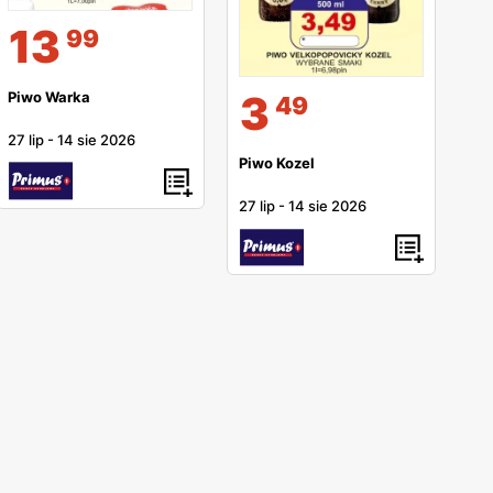
13
99
3
Piwo Warka
49
27 lip
-
14 sie 2026
Piwo Kozel
27 lip
-
14 sie 2026