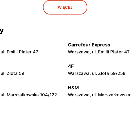
Primus
WIĘCEJ
oya Żeleńskiego 12
Zgierz, ul. Ks. Szczepana R
63
cy
Primus
agiewnicka 118
Zgierz, ul. Sadowa 15
Carrefour Express
Primus
l. Emilii Plater 47
Warszawa, ul. Emilii Plater 47
atrzańska 63
Łódź, ul. Tatrzańska 124
4F
ul. Złota 59
Warszawa, ul. Złota 59/258
Primus
arpia 65/67
Łódź, ul. Mazurska 21
H&M
ul. Marszałkowska 104/122
Warszawa, ul. Marszałkowska