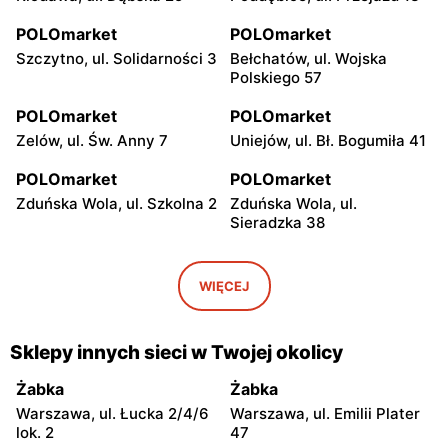
POLOmarket
POLOmarket
Szczytno, ul. Solidarności 3
Bełchatów, ul. Wojska
Polskiego 57
POLOmarket
POLOmarket
Zelów, ul. Św. Anny 7
Uniejów, ul. Bł. Bogumiła 41
POLOmarket
POLOmarket
Zduńska Wola, ul. Szkolna 2
Zduńska Wola, ul.
Sieradzka 38
POLOmarket
POLOmarket
Ruciane-Nida, ul.
Czernikowo, ul. Mikołaja
WIĘCEJ
Gałczyńskiego 18a
Reja 22
POLOmarket
POLOmarket
Sklepy innych sieci w Twojej okolicy
Koło, ul. Niezłomnych 12
Koło, ul. Blizna 26
Żabka
Żabka
POLOmarket
POLOmarket
Warszawa, ul. Łucka 2/4/6
Warszawa, ul. Emilii Plater
Kurzętnik, ul. Henryka
Kleszczów, ul. Grzybowa 1
lok. 2
47