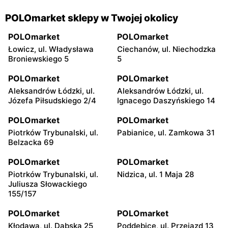
POLOmarket sklepy w Twojej okolicy
POLOmarket
POLOmarket
Łowicz, ul. Władysława
Ciechanów, ul. Niechodzka
Broniewskiego 5
5
POLOmarket
POLOmarket
Aleksandrów Łódzki, ul.
Aleksandrów Łódzki, ul.
Józefa Piłsudskiego 2/4
Ignacego Daszyńskiego 14
POLOmarket
POLOmarket
Piotrków Trybunalski, ul.
Pabianice, ul. Zamkowa 31
Belzacka 69
POLOmarket
POLOmarket
Piotrków Trybunalski, ul.
Nidzica, ul. 1 Maja 28
Juliusza Słowackiego
155/157
POLOmarket
POLOmarket
Kłodawa, ul. Dąbska 25
Poddębice, ul. Przejazd 13