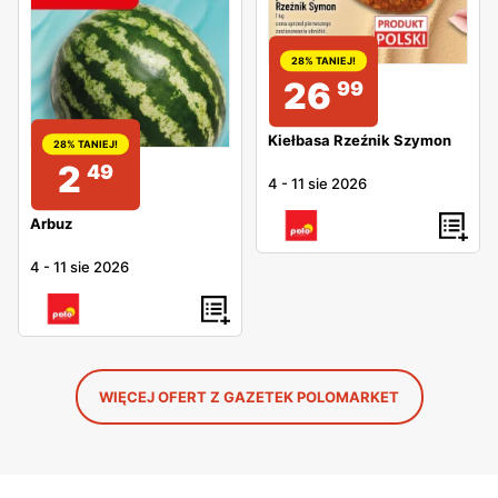
28% TANIEJ!
26
99
Kiełbasa Rzeźnik Szymon
28% TANIEJ!
2
49
4
-
11 sie 2026
Arbuz
4
-
11 sie 2026
WIĘCEJ OFERT Z GAZETEK POLOMARKET