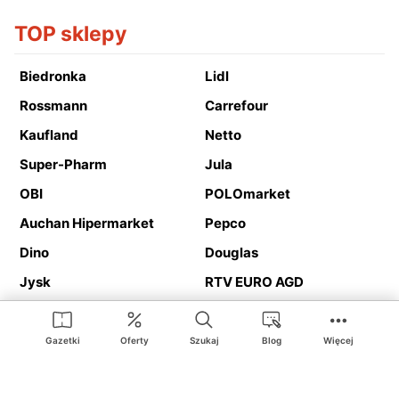
TOP sklepy
Biedronka
Lidl
Rossmann
Carrefour
Kaufland
Netto
Super-Pharm
Jula
OBI
POLOmarket
Auchan Hipermarket
Pepco
Dino
Douglas
Jysk
RTV EURO AGD
Action
Media Expert
Deichmann
Media Markt
Gazetki
Oferty
Szukaj
Blog
Więcej
Ding.pl to serwis internetowy prezentujący
gazetki promocyjne