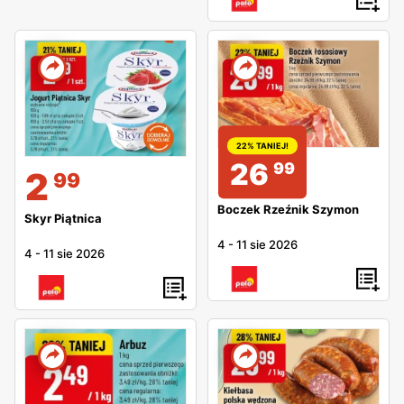
22% TANIEJ!
26
99
2
99
Boczek Rzeźnik Szymon
Skyr Piątnica
4
-
11 sie 2026
4
-
11 sie 2026