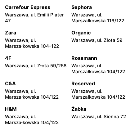
Sienkiewicza 3
Carrefour Express
Sephora
POLOmarket
POLOmarket
Warszawa, ul. Emilii Plater
Warszawa, ul.
Golub-Dobrzyń, ul. Stefana
Lubawa, ul. Poznańska 13
47
Marszałkowska 116/122
Żeromskiego 1 A
Zara
Organic
POLOmarket
POLOmarket
Warszawa, ul.
Warszawa, ul. Złota 59
Ciechocinek, ul. Zdrojowa
Sompolno, ul. 11 Listopada
Marszałkowska 104-122
18
2a
4F
Rossmann
POLOmarket
POLOmarket
Warszawa, ul. Złota 59/258
Warszawa, ul.
Sieradz, ul. Marsz. Józefa
Sieradz, ul. Władysława
Marszałkowska 104/122
Piłsudskiego 12
Łokietka 5
C&A
Reserved
POLOmarket
POLOmarket
Warszawa, ul.
Warszawa, ul.
Turek, ul. Wincentego
Aleksandrów Kujawski, ul.
Marszałkowska 104/122
Marszałkowska 104/122
Milewskiego 7
Gen. Władysława
Sikorskiego 2 B
H&M
Żabka
Warszawa, ul.
Warszawa, ul. Sienna 72
POLOmarket
POLOmarket
Marszałkowska 104/122
Brzozówka, ul. Owocowa
Władysławów, ul.
43
Jagiellońska 1A