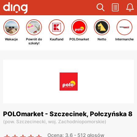
Wakacje
Powrót do
Kaufland
POLOmarket
Netto
Intermarche
szkoły!
POLOmarket - Szczecinek, Połczyńska 8
(
pow. Szczecinecki,
woj. Zachodniopomorskie
)
Ocena: 3.6 - 512 głosów