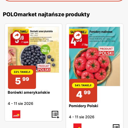
POLOmarket najtańsze produkty
33% TANIEJ!
5
99
54% TANIEJ!
4
99
Borówki amerykańskie
4
-
11 sie 2026
Pomidory Polski
4
-
11 sie 2026