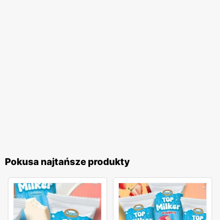
marki. Warto również podkreślić, że
Pokusa
stawia na
wysoką jakość obsługi klienta. Pracownicy sieci są dobrze
przeszkoleni i zawsze gotowi do pomocy, co sprawia, że
zakupy w sklepach
Pokusa
są przyjemnym
doświadczeniem. Sieć regularnie zbiera opinie klientów i
wprowadza ulepszenia, aby sprostać ich oczekiwaniom.
Pokusa
to sieć handlowa, która łączy szeroką ofertę
produktów, regularne
gazetki promocyjne
,
niskie ceny
oraz wysoką jakość obsługi. Dzięki temu, zakupy w
Pokusa
są zawsze atrakcyjne i korzystne dla klientów, co
przekłada się na ich zadowolenie i lojalność wobec marki.
Pokusa najtańsze produkty