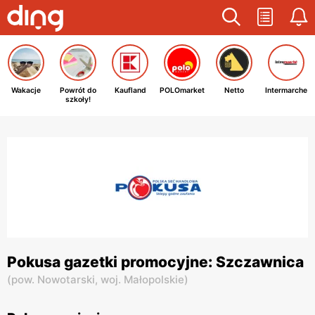
Wakacje
Powrót do
Kaufland
POLOmarket
Netto
Intermarche
szkoły!
Pokusa gazetki promocyjne: Szczawnica
(
pow. Nowotarski,
woj. Małopolskie
)