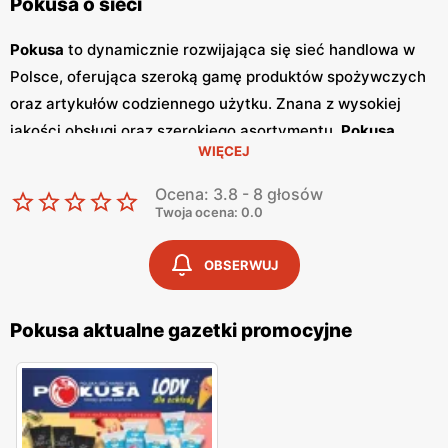
Pokusa o sieci
Pokusa
to dynamicznie rozwijająca się sieć handlowa w
Polsce, oferująca szeroką gamę produktów spożywczych
oraz artykułów codziennego użytku. Znana z wysokiej
jakości obsługi oraz szerokiego asortymentu,
Pokusa
WIĘCEJ
zdobyła uznanie wśród klientów ceniących sobie wygodne
zakupy w przystępnych cenach. Dzięki stałej obecności na
Ocena: 3.8 - 8 głosów
polskim rynku, sieć ta zbudowała silną markę, której
Twoja ocena: 0.0
zaufały tysiące konsumentów. Jednym z istotnych
elementów wyróżniających
Pokusa
są regularnie
OBSERWUJ
wydawane
gazetki promocyjne
. Publikowane co dwa
tygodnie,
gazetki
te informują klientów o najnowszych
Pokusa aktualne gazetki promocyjne
promocjach
i obniżkach cen, dzięki czemu mogą oni
planować swoje zakupy w sposób bardziej ekonomiczny.
Każda
gazetka
zawiera szczegółowe opisy produktów
dostępnych w ofercie promocyjnej oraz atrakcyjne oferty