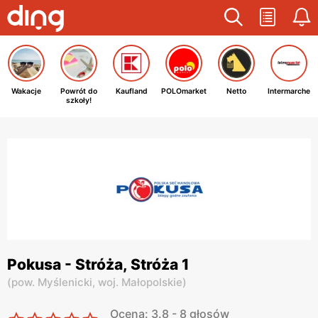
Wakacje
Powrót do
Kaufland
POLOmarket
Netto
Intermarche
szkoły!
Pokusa - Stróża, Stróża 1
(
pow. Myślenicki,
woj. Małopolskie
)
Ocena: 3.8 - 8 głosów