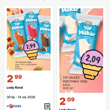
2
99
Lody Koral
30 lip
-
14 sie 2026
2
09
Lody Koral