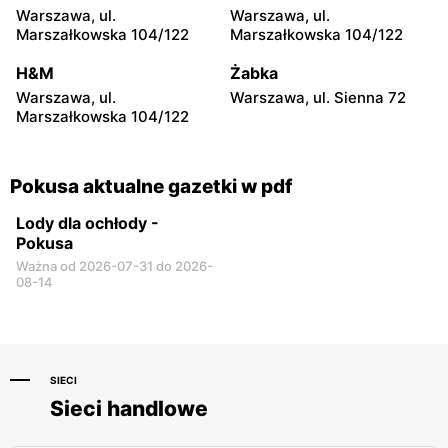
Wieliczka, ul.
Wieliczka, ul. Zabłocie 154
Warszawa, ul.
Warszawa, ul.
Czarnochowice 158
Marszałkowska 104/122
Marszałkowska 104/122
Pokusa
Pokusa
H&M
Żabka
Wieliczka, ul.
Chrzanów, ul. Stara Huta 17
Warszawa, ul.
Warszawa, ul. Sienna 72
Krzyszkowicka 14a
Marszałkowska 104/122
Pokusa aktualne gazetki w pdf
Lody dla ochłody -
Pokusa
Ważna od 2026-07-31 do 2026-
08-14
SIECI
Sieci handlowe