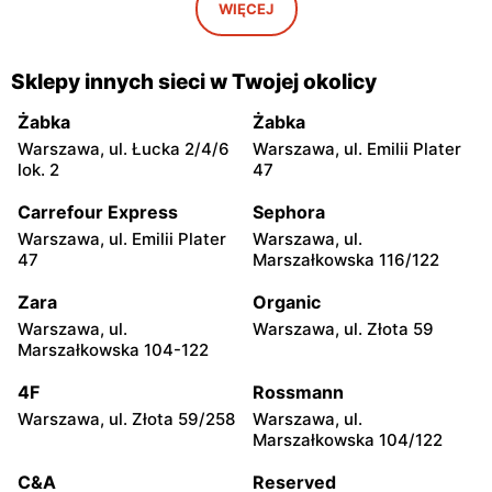
Sędziszów Małopolski, ul.
Tarnów, ul. Słoneczna 29-
WIĘCEJ
Fabryczna 4e
33
Pokusa
Pokusa
Sklepy innych sieci w Twojej okolicy
Tarnów, ul. Lwowska 1
Wola Batorska, ul. Wola
Batorska 579
Żabka
Żabka
Warszawa, ul. Łucka 2/4/6
Warszawa, ul. Emilii Plater
Pokusa
Pokusa
lok. 2
47
Kraków al. 29 Listopada
Kraków, ul. Henryka
155a
Pachońskiego 8
Carrefour Express
Sephora
Warszawa, ul. Emilii Plater
Warszawa, ul.
Pokusa
Pokusa
47
Marszałkowska 116/122
Rudawa, ul. Stanisława
Krzeszowice, ul. Filipowice
Wyspiańskiego 1
331
Zara
Organic
Warszawa, ul.
Warszawa, ul. Złota 59
Pokusa
Pokusa
Marszałkowska 104-122
Kraków, ul. Przewóz 40a
Bochnia, ul. Karolina 7a
4F
Rossmann
Pokusa
Pokusa
Warszawa, ul. Złota 59/258
Warszawa, ul.
Bochnia, ul. Floris 31
Bochnia, ul. Brzeźnicka 295
Marszałkowska 104/122
Pokusa
Pokusa
C&A
Reserved