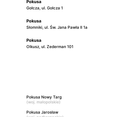
Pokusa
Gołcza, ul. Gołcza 1
Pokusa
Słomniki, ul. Św. Jana Pawła II 1a
Pokusa
Olkusz, ul. Zederman 101
Pokusa
Tarnów, ul. Lwowska 1
Pokusa
kiego 8
Rudawa, ul. Stanisława Wyspiańskiego 1
Pokusa Nowy Targ
Pokusa
(
woj. małopolskie
)
Bochnia, ul. Floris 31
Pokusa Jarosław