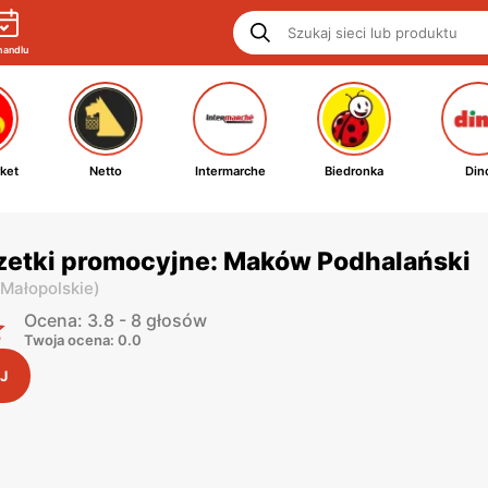
handlu
ket
Netto
Intermarche
Biedronka
Din
zetki promocyjne: Maków Podhalański
 Małopolskie
)
Ocena: 3.8 - 8 głosów
Twoja ocena: 0.0
J