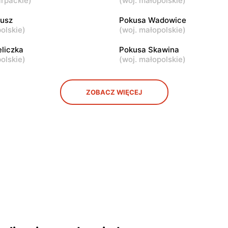
arpackie
)
(
woj. małopolskie
)
Pokusa
 ul. Czarnochowice 158
Wieliczka, ul. Zabłocie 154
kusz
Pokusa Wadowice
olskie
)
(
woj. małopolskie
)
liczka
Pokusa Skawina
olskie
)
(
woj. małopolskie
)
ZOBACZ WIĘCEJ