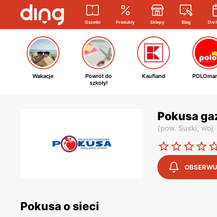
Gazetki
Produkty
Sklepy
Blog
Dni 
Wakacje
Powrót do
Kaufland
POLOmar
szkoły!
Pokusa ga
(
pow. Suski,
woj.
OBSERWU
Pokusa o sieci