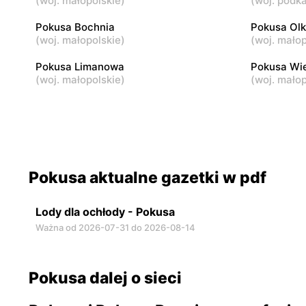
(
woj. małopolskie
)
(
woj. podk
Pokusa
Pokusa
Bochnia, ul. Brzeźnicka 295
Wieliczka,
Pokusa Bochnia
Pokusa Ol
(
woj. małopolskie
)
(
woj. małop
Pokusa Limanowa
Pokusa Wie
(
woj. małopolskie
)
(
woj. małop
Pokusa aktualne gazetki w pdf
Lody dla ochłody - Pokusa
Ważna od 2026-07-31 do 2026-08-14
Pokusa dalej o sieci