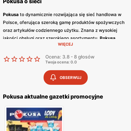
Pokusa o sieci
Pokusa
to dynamicznie rozwijająca się sieć handlowa w
Polsce, oferująca szeroką gamę produktów spożywczych
oraz artykułów codziennego użytku. Znana z wysokiej
jakości obsługi oraz szerokiego asortymentu,
Pokusa
WIĘCEJ
zdobyła uznanie wśród klientów ceniących sobie wygodne
zakupy w przystępnych cenach. Dzięki stałej obecności na
Ocena: 3.8 - 8 głosów
polskim rynku, sieć ta zbudowała silną markę, której
Twoja ocena: 0.0
zaufały tysiące konsumentów. Jednym z istotnych
elementów wyróżniających
Pokusa
są regularnie
OBSERWUJ
wydawane
gazetki promocyjne
. Publikowane co dwa
tygodnie,
gazetki
te informują klientów o najnowszych
Pokusa aktualne gazetki promocyjne
promocjach
i obniżkach cen, dzięki czemu mogą oni
planować swoje zakupy w sposób bardziej ekonomiczny.
Każda
gazetka
zawiera szczegółowe opisy produktów
dostępnych w ofercie promocyjnej oraz atrakcyjne oferty