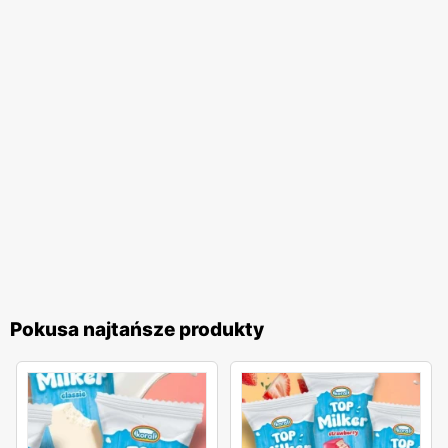
marki. Warto również podkreślić, że
Pokusa
stawia na
wysoką jakość obsługi klienta. Pracownicy sieci są dobrze
przeszkoleni i zawsze gotowi do pomocy, co sprawia, że
zakupy w sklepach
Pokusa
są przyjemnym
doświadczeniem. Sieć regularnie zbiera opinie klientów i
wprowadza ulepszenia, aby sprostać ich oczekiwaniom.
Pokusa
to sieć handlowa, która łączy szeroką ofertę
produktów, regularne
gazetki promocyjne
,
niskie ceny
oraz wysoką jakość obsługi. Dzięki temu, zakupy w
Pokusa
są zawsze atrakcyjne i korzystne dla klientów, co
przekłada się na ich zadowolenie i lojalność wobec marki.
Pokusa najtańsze produkty