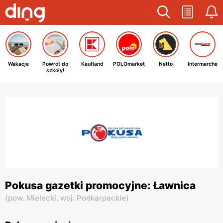
Wakacje
Powrót do
Kaufland
POLOmarket
Netto
Intermarche
szkoły!
Pokusa gazetki promocyjne: Ławnica
(
pow. Mielecki,
woj. Podkarpackie
)