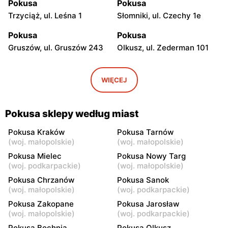
Pokusa
Pokusa
Trzyciąż, ul. Leśna 1
Słomniki, ul. Czechy 1e
Pokusa
Pokusa
Gruszów, ul. Gruszów 243
Olkusz, ul. Zederman 101
Pokusa
Pokusa
Sędziszów Małopolski, ul.
Sędziszów Małopolski, ul.
WIĘCEJ
Fabryczna 5
Fabryczna 4e
Pokusa
Pokusa
Pokusa sklepy według miast
Tarnów, ul. Słoneczna 29-
Tarnów, ul. Lwowska 1
33
Pokusa Kraków
Pokusa Tarnów
(
woj. małopolskie
)
(
woj. małopolskie
)
Pokusa
Pokusa
Pokusa Mielec
Pokusa Nowy Targ
Wola Batorska, ul. Wola
Kraków al. 29 Listopada
(
woj. podkarpackie
)
(
woj. małopolskie
)
Batorska 579
155a
Pokusa Chrzanów
Pokusa Sanok
(
woj. małopolskie
)
(
woj. podkarpackie
)
Pokusa
Pokusa
Pokusa Zakopane
Pokusa Jarosław
Kraków, ul. Henryka
Rudawa, ul. Stanisława
(
woj. małopolskie
)
(
woj. podkarpackie
)
Pachońskiego 8
Wyspiańskiego 1
Pokusa Bochnia
Pokusa Olkusz