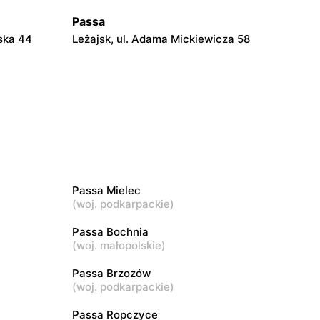
Passa
lska 44
Leżajsk, ul. Adama Mickiewicza 58
Passa
chałowskich
Sędziszów Małopolski, ul. Jana Pawła II
56
Passa
Niepołomice, ul. Targowa 10
Passa Mielec
(
woj. podkarpackie
)
Passa
llo 42
Kłaj, ul. Kłaj 835
Passa Bochnia
(
woj. małopolskie
)
Passa
Passa Brzozów
Łańcut, ul. Jana Cetnarskiego 43
(
woj. podkarpackie
)
Passa Ropczyce