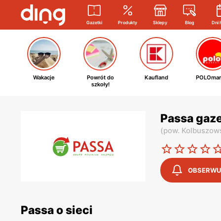
Gazetki
Produkty
Sklepy
Blog
Dni 
Wakacje
Powrót do
Kaufland
POLOmar
szkoły!
Passa gaze
(
pow. Kolbuszow
OBSERWU
Passa o sieci