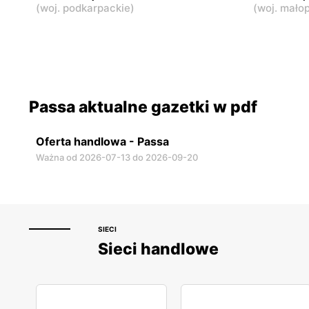
(
woj. podkarpackie
)
(
woj. małop
Passa aktualne gazetki w pdf
Oferta handlowa - Passa
Ważna od 2026-07-13 do 2026-09-20
SIECI
Sieci handlowe