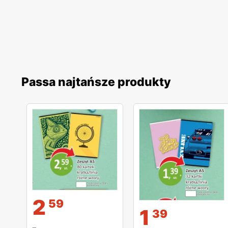
Passa najtańsze produkty
2
59
1
39