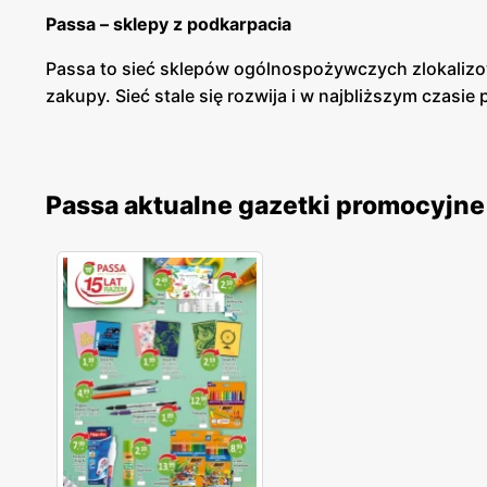
Passa – sklepy z podkarpacia
Passa to sieć sklepów ogólnospożywczych zlokalizow
zakupy. Sieć stale się rozwija i w najbliższym czasie
Passa – produkty, spożywcze, chemiczne i przemy
Passa ma bogatą ofertę produktów spożywczych, ch
Passa aktualne gazetki promocyjne
lokalnych piekarniach. Sprawdzeni dostawcy przywoż
marki własnej, które cieszą się olbrzymim zainteres
Passa - promocje
Passa posiada swoją gazetkę promocyjną, z której do
chętnie robią tutaj zakupy. Dla lojalnych klientów 