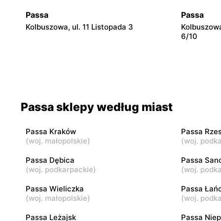
Passa
Passa
Kolbuszowa, ul. 11 Listopada 3
Kolbuszowa
6/10
Passa
Passa
Dojazdów, ul. Galicyjska 4
Dębica, ul
Passa sklepy według miast
Passa
Passa
Ropczyce, ul. Świętej Barbary 40
Zaczernie,
Passa Kraków
Passa Rze
(
woj. małopolskie
)
(
woj. podk
Passa
Passa
Kraków al. Pokoju 78
Żołynia, ul
Passa Dębica
Passa San
(
woj. podkarpackie
)
(
woj. podk
Passa
Passa
Passa Wieliczka
Passa Łań
Łańcut, ul. Podzwierzyniec 80
Rzeszów, ul
(
woj. małopolskie
)
(
woj. podk
Passa Leżajsk
Passa Nie