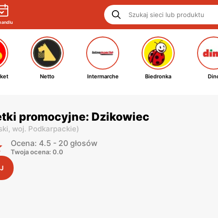
handlu
ket
Netto
Intermarche
Biedronka
Din
tki promocyjne: Dzikowiec
ski,
woj. Podkarpackie
)
Ocena: 4.5 - 20 głosów
Twoja ocena: 0.0
J