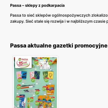
Passa – sklepy z podkarpacia
Passa to sieć sklepów ogólnospożywczych zlokalizow
zakupy. Sieć stale się rozwija i w najbliższym czasie
Passa – produkty, spożywcze, chemiczne i przemy
Passa ma bogatą ofertę produktów spożywczych, ch
Passa aktualne gazetki promocyjne
lokalnych piekarniach. Sprawdzeni dostawcy przywoż
marki własnej, które cieszą się olbrzymim zainteres
Passa - promocje
Passa posiada swoją gazetkę promocyjną, z której do
chętnie robią tutaj zakupy. Dla lojalnych klientów 