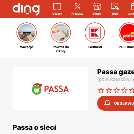
Gazetki
Produkty
Sklepy
Blog
Dni 
Wakacje
Powrót do
Kaufland
POLOmar
szkoły!
Passa gaz
(
pow. Rzeszów,
w
OBSERWU
Passa o sieci