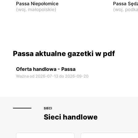
Passa Niepołomice
Passa Sędz
(
woj. małopolskie
)
(
woj. podk
Passa aktualne gazetki w pdf
Oferta handlowa - Passa
Ważna od 2026-07-13 do 2026-09-20
SIECI
Sieci handlowe