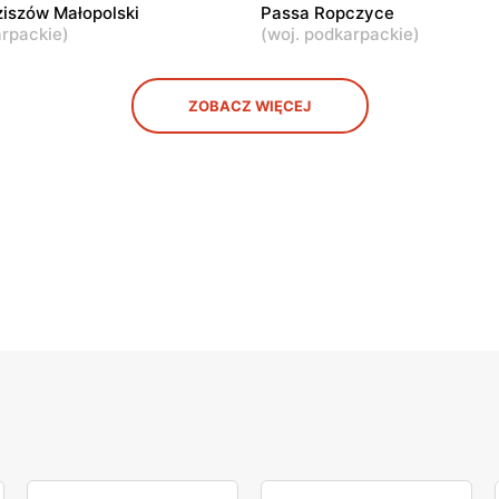
iszów Małopolski
Passa Ropczyce
arpackie
)
(
woj. podkarpackie
)
ZOBACZ WIĘCEJ