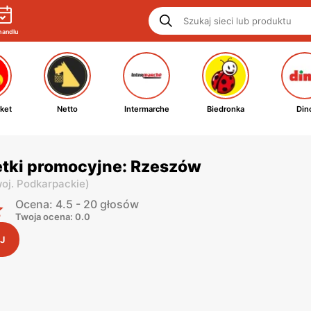
handlu
ket
Netto
Intermarche
Biedronka
Din
etki promocyjne: Rzeszów
oj. Podkarpackie
)
Ocena: 4.5 - 20 głosów
Twoja ocena: 0.0
J