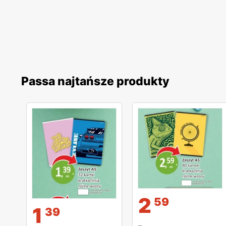
Passa najtańsze produkty
2
59
1
39