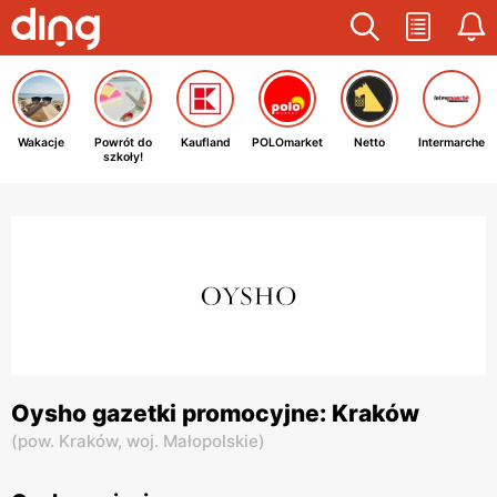
Wakacje
Powrót do
Kaufland
POLOmarket
Netto
Intermarche
szkoły!
Oysho gazetki promocyjne: Kraków
(
pow. Kraków,
woj. Małopolskie
)