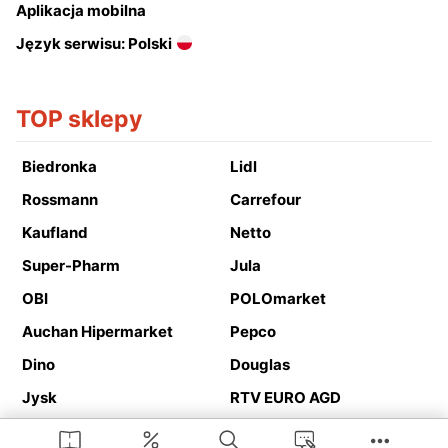
Aplikacja mobilna
Język serwisu: Polski
TOP sklepy
Biedronka
Lidl
Rossmann
Carrefour
Kaufland
Netto
Super-Pharm
Jula
OBI
POLOmarket
Auchan Hipermarket
Pepco
Dino
Douglas
Jysk
RTV EURO AGD
Action
Media Expert