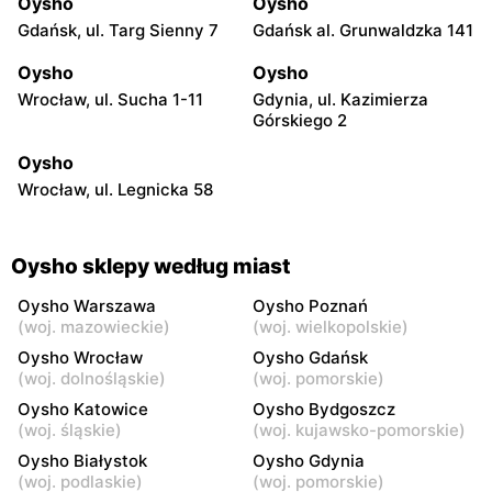
Oysho
Oysho
Gdańsk, ul. Targ Sienny 7
Gdańsk al. Grunwaldzka 141
Oysho
Oysho
Wrocław, ul. Sucha 1-11
Gdynia, ul. Kazimierza
Górskiego 2
Oysho
Wrocław, ul. Legnicka 58
Oysho sklepy według miast
Oysho Warszawa
Oysho Poznań
(
woj. mazowieckie
)
(
woj. wielkopolskie
)
Oysho Wrocław
Oysho Gdańsk
(
woj. dolnośląskie
)
(
woj. pomorskie
)
Oysho Katowice
Oysho Bydgoszcz
(
woj. śląskie
)
(
woj. kujawsko-pomorskie
)
Oysho Białystok
Oysho Gdynia
(
woj. podlaskie
)
(
woj. pomorskie
)