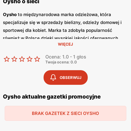
Oysho o sieci
Oysho
to międzynarodowa marka odzieżowa, która
specjalizuje się w sprzedaży bielizny, odzieży domowej i
sportowej dla kobiet. Marka ta zdobyła popularność
również w Polsce dzięki wysokiej jakości oferowanych
WIĘCEJ
produktów oraz atrakcyjnym
promocjom
. Sklepy
Oysho
oferują szeroki wybór bielizny, piżam, odzieży sportowej
Ocena: 1.0 - 1 głos
oraz akcesoriów, które łączą w sobie nowoczesny design i
Twoja ocena: 0.0
komfort noszenia. Regularnie pojawiają się atrakcyjne
promocje
oraz sezonowe wyprzedaże, które pozwalają na
OBSERWUJ
zakup modnych ubrań w korzystnych cenach.
Oysho
wydaje również
gazetki promocyjne
, które ukazują się co
Oysho aktualne gazetki promocyjne
kilka tygodni, informując o najnowszych kolekcjach oraz
specjalnych ofertach. Dzięki temu klientki mogą być na
BRAK GAZETEK Z SIECI OYSHO
bieżąco z nowościami i korzystać z wyjątkowych okazji.
Sklepy
Oysho
znajdują się w większych centrach