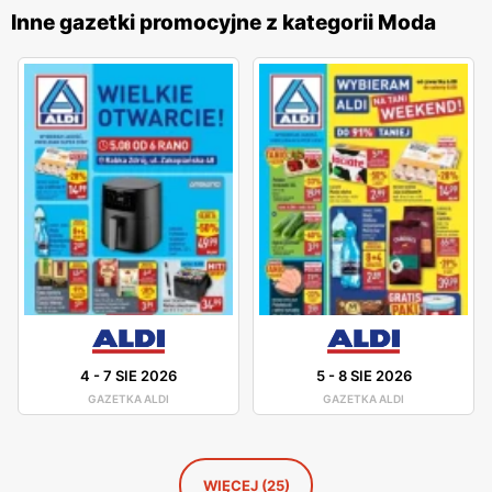
handlowych na terenie całego kraju, co czyni je łatwo
Inne gazetki promocyjne z kategorii Moda
dostępnymi dla szerokiego grona klientów. Marka ta
kładzie duży nacisk na jakość i zrównoważony rozwój,
oferując odzież wykonaną z ekologicznych materiałów
oraz wytwarzaną w sposób przyjazny dla środowiska.
Profesjonalna obsługa oraz szeroki wybór rozmiarów i
fasonów sprawiają, że
Oysho
jest miejscem, gdzie każda
kobieta znajdzie coś dla siebie. Marka ta cieszy się dużym
uznaniem wśród klientek, które doceniają połączenie
elegancji, komfortu i przystępnych cen.
4
-
7 SIE 2026
5
-
8 SIE 2026
GAZETKA ALDI
GAZETKA ALDI
WIĘCEJ (25)