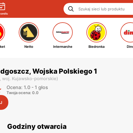
handlu
ket
Netto
Intermarche
Biedronka
Din
dgoszcz, Wojska Polskiego 1
,
woj. Kujawsko-pomorskie
)
Ocena: 1.0 - 1 głos
Twoja ocena: 0.0
J
Godziny otwarcia