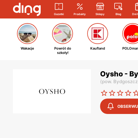
Gazetki
Produkty
Sklepy
Blog
Dni 
Wakacje
Powrót do
Kaufland
POLOmar
szkoły!
Oysho - By
(
pow. Bydgoszcz
OBSERWU