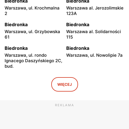
Biedronka
Biedronka
Warszawa, ul. Krochmalna
Warszawa al. Jerozolimskie
2
123A
Biedronka
Biedronka
Warszawa, ul. Grzybowska
Warszawa al. Solidarności
61
115
Biedronka
Biedronka
Warszawa, ul. rondo
Warszawa, ul. Nowolipie 7a
Ignacego Daszyńskiego 2C,
bud.
Biedronka
Biedronka
Warszawa, ul. Ogrodowa 58
Warszawa al. Solidarności
WIĘCEJ
86 88
Biedronka
Biedronka
REKLAMA
Warszawa, ul. Dobra 42
Warszawa, ul. Juliana
Ursyna Niemcewicza 8
Biedronka
Biedronka