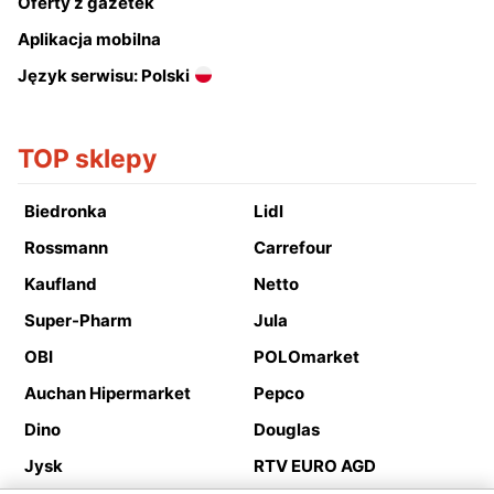
Oferty z gazetek
Aplikacja mobilna
Język serwisu: Polski
TOP sklepy
Biedronka
Lidl
Rossmann
Carrefour
Kaufland
Netto
Super-Pharm
Jula
OBI
POLOmarket
Auchan Hipermarket
Pepco
Dino
Douglas
Jysk
RTV EURO AGD