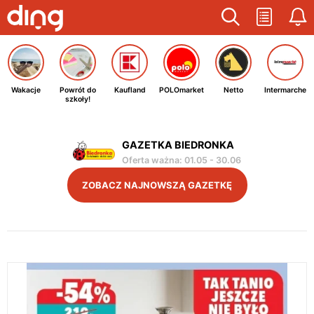
Wakacje
Powrót do
Kaufland
POLOmarket
Netto
Intermarche
szkoły!
GAZETKA BIEDRONKA
Oferta ważna
:
01.05
-
30.06
ZOBACZ NAJNOWSZĄ GAZETKĘ