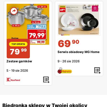
69
90
TOP OFERTA
79
99
Serwis obiadowy MG Home
Zestaw garnków
9
-
26 sie 2026
5
-
19 sie 2026
Biedronka sklepy w Twojej okolicy