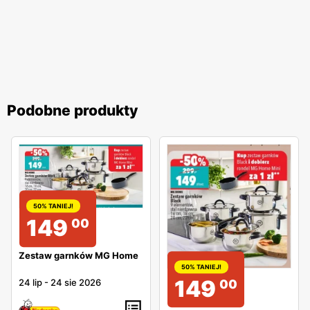
Podobne produkty
50% TANIEJ!
149
00
Zestaw garnków MG Home
50% TANIEJ!
149
24 lip
-
24 sie 2026
00