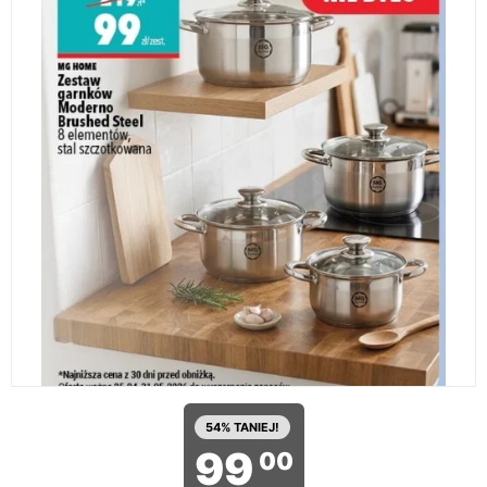
54% TANIEJ!
99
00