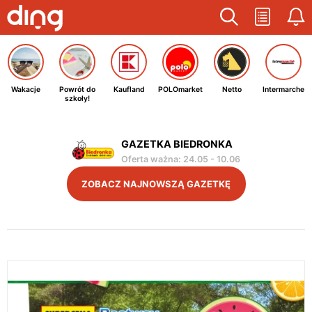
Wakacje
Powrót do
Kaufland
POLOmarket
Netto
Intermarche
szkoły!
GAZETKA BIEDRONKA
Oferta ważna
:
24.05
-
10.06
ZOBACZ NAJNOWSZĄ GAZETKĘ