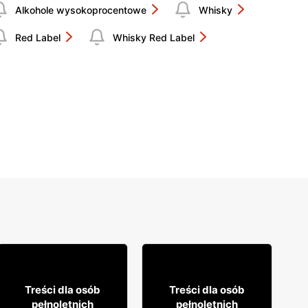
Alkohole wysokoprocentowe
Whisky
Red Label
Whisky Red Label
12% TANIEJ!
49
359
99
99
Treści dla osób
Treści dla osób
pełnoletnich
pełnoletnich