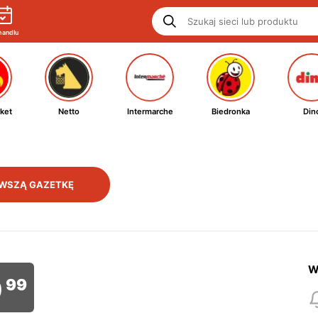
handlu
ket
Netto
Intermarche
Biedronka
Din
WSZĄ GAZETKĘ
W
9
99