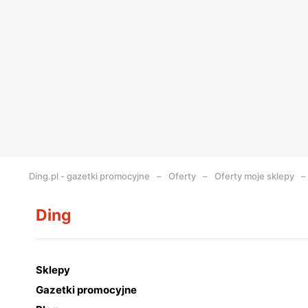
Ding.pl - gazetki promocyjne
Oferty
Oferty moje sklepy
Ding
Sklepy
Gazetki promocyjne