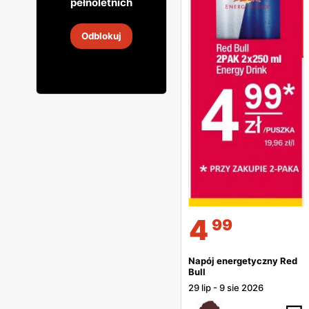
pełnoletnich
Whisky Johnnie Walker
Odblokuj
2
-
30 sie 2026
4
99
Napój energetyczny Red
Bull
29 lip
-
9 sie 2026