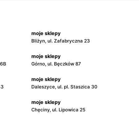
moje sklepy
Bliżyn, ul. Zafabryczna 23
moje sklepy
56B
Górno, ul. Bęczków 87
moje sklepy
43
Daleszyce, ul. pl. Staszica 30
moje sklepy
Chęciny, ul. Lipowica 25
moje sklepy
Grębów, ul. Wydrza 180