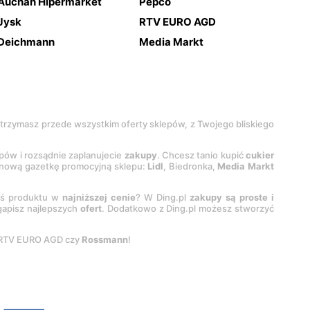
Auchan Hipermarket
Pepco
Jysk
RTV EURO AGD
Deichmann
Media Markt
 otrzymasz przede wszystkim oferty sklepów, z Twojego bliskiego
epów i rozsądnie zaplanujecie
zakupy
. Chcesz tanio kupić
cukier
z nową gazetkę promocyjną sklepu:
Lidl
, Biedronka,
Media Markt
oś produktu w
najniższej cenie
? W Ding.pl
zakupy są proste i
egapisz najlepszych
ofert
. Dodatkowo z Ding.pl możesz stworzyć
 RTV EURO AGD czy
Rossmann
!