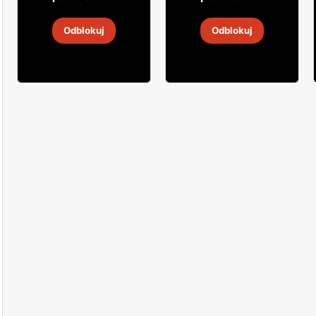
Whisky Glenfiddich
Whisky Grant's
Odblokuj
Odblokuj
22 lip
-
12 sie 2026
31 lip
-
31 sie 2026