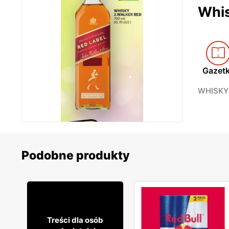
Whis
Gazet
WHISKY 
Podobne produkty
169
99
Treści dla osób