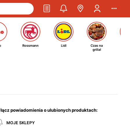
o
Rossmann
Lidl
Czas na
Ta
grilla!
kosm
łącz powiadomienia o ulubionych produktach:
MOJE SKLEPY