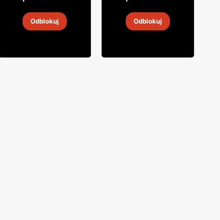
Whisky Grant's
Whisky Reserve
Odblokuj
Odblokuj
4
-
18 sie 2026
2
-
30 sie 2026