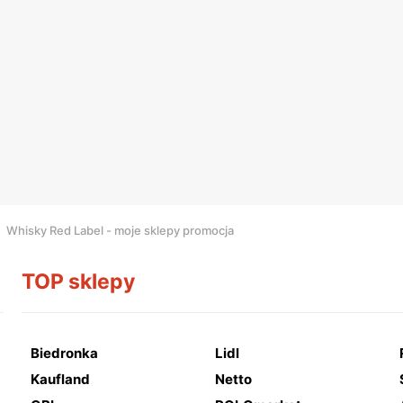
Whisky Red Label - moje sklepy promocja
TOP sklepy
Biedronka
Lidl
Kaufland
Netto