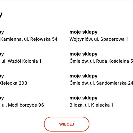
y
py
moje sklepy
Kamienna, ul. Rejowska 54
Wojtyniów, ul. Spacerowa 1
py
moje sklepy
ul. Wzdół Kolonia 1
Ćmielów, ul. Ruda Kościelna 
py
moje sklepy
. Kielecka 203
Ćmielów, ul. Sandomierska 2
py
moje sklepy
 ul. Modliborzyce 96
Bilcza, ul. Kielecka 1
py
moje sklepy
WIĘCEJ
. Rynek 30
Gorzyce, ul. Szkolna 44