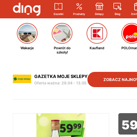
Gazetki
Produkty
Sklepy
Blog
Dni 
Wakacje
Powrót do
Kaufland
POLOmar
szkoły!
GAZETKA MOJE SKLEPY
ZOBACZ NAJNO
Oferta ważna
:
29.04
-
13.05
5