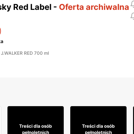
ky Red Label
-
Oferta archiwalna
ka
J.WALKER RED 700 ml
8% TANIEJ!
16% TANIEJ!
159
39
99
99
Treści dla osób
Treści dla osób
pełnoletnich
pełnoletnich