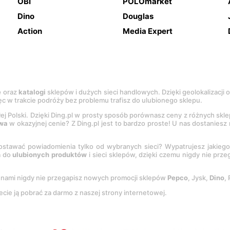
OBI
POLOmarket
Dino
Douglas
Action
Media Expert
e
oraz
katalogi
sklepów i dużych sieci handlowych. Dzięki geolokalizacji
c w trakcie podróży bez problemu trafisz do ulubionego sklepu.
łej Polski. Dzięki Ding.pl w prosty sposób porównasz ceny z różnych skl
wa
w okazyjnej cenie? Z Ding.pl jest to bardzo proste! U nas dostanies
stawać powiadomienia tylko od wybranych sieci? Wypatrujesz jakieg
a do
ulubionych produktów
i sieci sklepów, dzięki czemu nigdy nie prz
Z nami nigdy nie przegapisz nowych promocji sklepów
Pepco
, Jysk,
Dino
,
ecie ją pobrać za darmo z naszej strony internetowej.