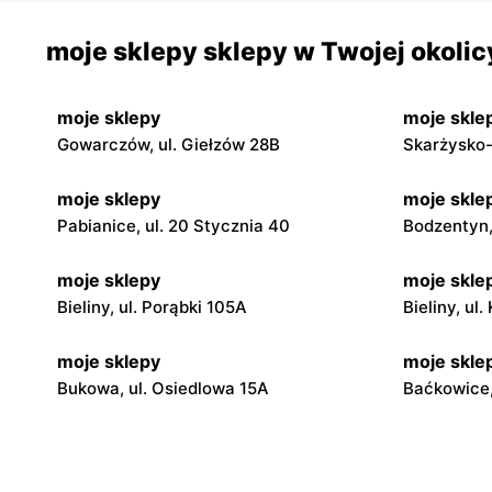
moje sklepy sklepy w Twojej okolic
moje sklepy
moje skle
Gowarczów, ul. Giełzów 28B
Skarżysko-
moje sklepy
moje skle
Pabianice, ul. 20 Stycznia 40
Bodzentyn, 
moje sklepy
moje skle
Bieliny, ul. Porąbki 105A
Bieliny, ul
moje sklepy
moje skle
Bukowa, ul. Osiedlowa 15A
Baćkowice,
moje sklepy
moje skle
Iwaniska, ul. Ujazdowska 5
Bogoria, ul