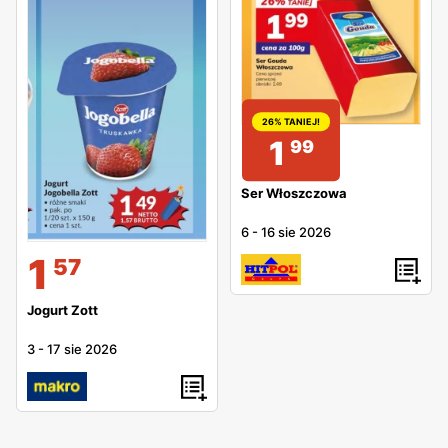
26% TANIEJ!
1
99
Ser Włoszczowa
6
-
16 sie 2026
1
57
Jogurt Zott
3
-
17 sie 2026