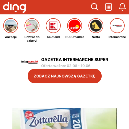
Wakacje
Powrót do
Kaufland
POLOmarket
Netto
Intermarche
szkoły!
GAZETKA INTERMARCHE SUPER
Oferta ważna
:
02.06
-
10.06
ZOBACZ NAJNOWSZĄ GAZETKĘ