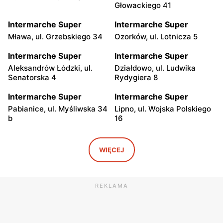
Głowackiego 41
Intermarche Super
Intermarche Super
Mława, ul. Grzebskiego 34
Ozorków, ul. Lotnicza 5
Intermarche Super
Intermarche Super
Aleksandrów Łódzki, ul.
Działdowo, ul. Ludwika
Senatorska 4
Rydygiera 8
Intermarche Super
Intermarche Super
Pabianice, ul. Myśliwska 34
Lipno, ul. Wojska Polskiego
b
16
Intermarche Super
Intermarche Super
Bełżyce, ul. Bychawska 22
Szczytno, ul. Wileńska 3
WIĘCEJ
Intermarche Super
Intermarche Super
Brodnica, ul. Podgórna 65
Zduńska Wola, ul.
REKLAMA
Sieradzka 64
Intermarche Super
Intermarche Super
Golub-Dobrzyń, ul. Henryka
Ciechocinek, ul. Mikołaja