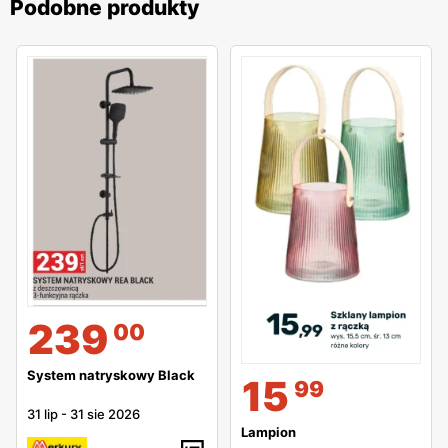
Podobne produkty
239
00
System natryskowy Black
15
99
31 lip
-
31 sie 2026
Lampion