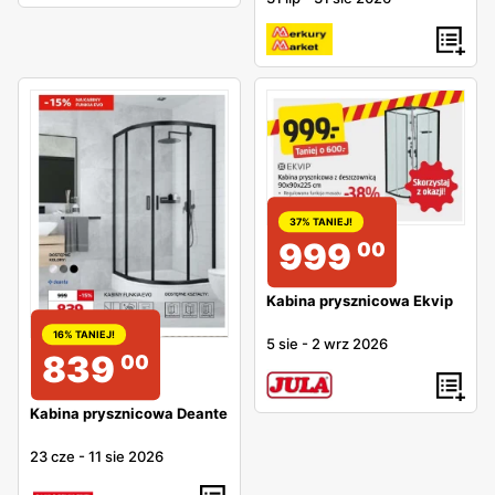
37% TANIEJ!
999
00
Kabina prysznicowa Ekvip
16% TANIEJ!
5 sie
-
2 wrz 2026
839
00
Kabina prysznicowa Deante
23 cze
-
11 sie 2026