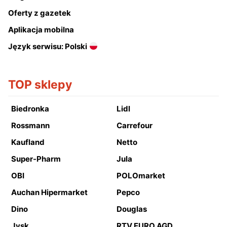
Oferty z gazetek
Aplikacja mobilna
Język serwisu: Polski
TOP sklepy
Biedronka
Lidl
Rossmann
Carrefour
Kaufland
Netto
Super-Pharm
Jula
OBI
POLOmarket
Auchan Hipermarket
Pepco
Dino
Douglas
Jysk
RTV EURO AGD