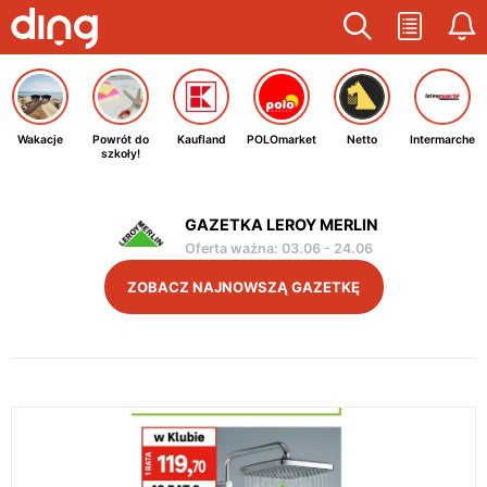
Wakacje
Powrót do
Kaufland
POLOmarket
Netto
Intermarche
szkoły!
GAZETKA LEROY MERLIN
Oferta ważna
:
03.06
-
24.06
ZOBACZ NAJNOWSZĄ GAZETKĘ