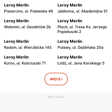
Leroy Merlin
Leroy Merlin
Piaseczno, ul. Puławska 46
Jabłonna, ul. Akademijna 51
Leroy Merlin
Leroy Merlin
Wołomin, ul. Geodetów 2b
Płock, ul. Trasa Ks. Jerzego
Popiełuszki 2
Leroy Merlin
Leroy Merlin
Radom, ul. Wierzbicka 145
Puławy, ul. Dęblińska 20a
Leroy Merlin
Leroy Merlin
Kutno, ul. Kościuszki 71
Łódź, ul. Jana Karskiego 5
Leroy Merlin
Leroy Merlin
Łódź, ul. Pojezierska 93
Łódź, ul. Pabianicka 245
WIĘCEJ
Leroy Merlin
Leroy Merlin
Bełchatów, ul. Armii
Lublin al. Spółdzielczości
REKLAMA
Krajowej 9
Pracy 32
Leroy Merlin
Leroy Merlin