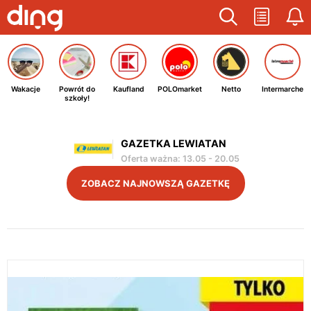
Wakacje
Powrót do
Kaufland
POLOmarket
Netto
Intermarche
szkoły!
GAZETKA LEWIATAN
Oferta ważna
:
13.05
-
20.05
ZOBACZ NAJNOWSZĄ GAZETKĘ