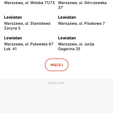
Warszawa, ul. Wolska 71/73
Warszawa, ul. Górczewska
37
Lewiatan
Lewiatan
Warszawa, ul. Stanisława
Warszawa, ul. Piaskowa 7
Żaryna 5
Lewiatan
Lewiatan
Warszawa, ul. Puławska 67
Warszawa, ul. Jurija
Lok. 41
Gagarina 25
Lewiatan
Lewiatan
Warszawa, ul. Egipska 4
Warszawa, ul. Elbląska 37
WIĘCEJ
Lewiatan
Lewiatan
Warszawa, ul. Erazma
Warszawa, ul.
REKLAMA
Ciołka 30
Międzyborska 48
Lewiatan
Lewiatan
Warszawa, ul. Sabały 3
Warszawa, ul. Majdańska 11
Lewiatan
Lewiatan