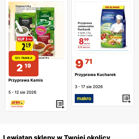
9
12% TANIEJ!
71
2
19
Przyprawa Kucharek
Przyprawa Kamis
3
-
17 sie 2026
5
-
12 sie 2026
Lewiatan sklepy w Twojej okolicy