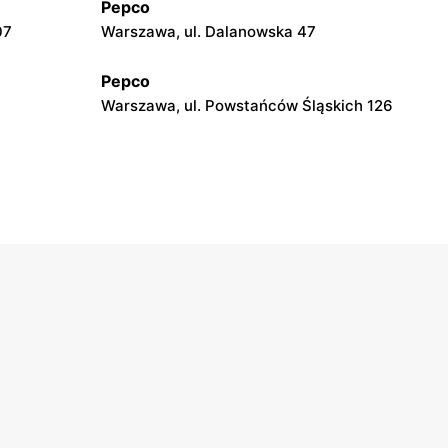
Pepco
07
Warszawa, ul. Dalanowska 47
Pepco
Warszawa, ul. Powstańców Śląskich 126
Pepco
20
Warszawa, ul. Wałbrzyska 11
Pepco
Warszawa, ul. Łodygowa 24a
Pepco
Warszawa al. Rzeczypospolitej 23
Pepco
i
Warszawa, ul. Zgrupowania AK
Kampinos 15