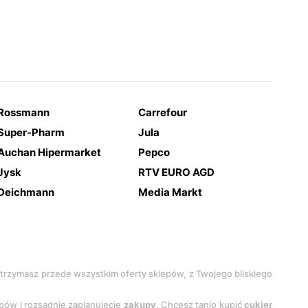
Rossmann
Carrefour
Super-Pharm
Jula
Auchan Hipermarket
Pepco
Jysk
RTV EURO AGD
Deichmann
Media Markt
 otrzymasz przede wszystkim oferty sklepów, z Twojego bliskiego
epów i rozsądnie zaplanujecie
zakupy
. Chcesz tanio kupić
cukier