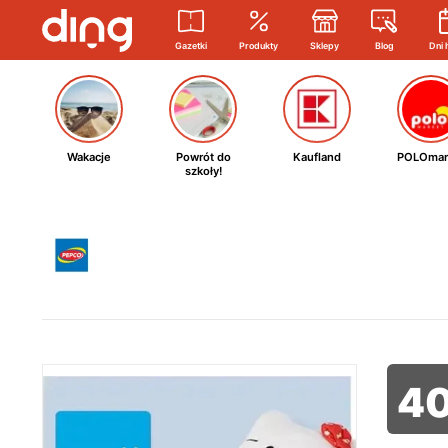
Gazetki
Produkty
Sklepy
Blog
Dni 
Wakacje
Powrót do
Kaufland
POLOmar
szkoły!
4