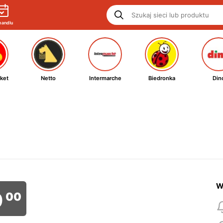
handlu
ket
Netto
Intermarche
Biedronka
Din
W
0
00