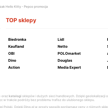
zak Hello Kitty - Pepco promocja
TOP sklepy
Biedronka
Lidl
Kaufland
Netto
OBI
POLOmarket
Dino
Douglas
Action
Media Expert
e
oraz
katalogi
sklepów i dużych sieci handlowych. Dzięki geolokalizacji
c w trakcie podróży bez problemu trafisz do ulubionego sklepu.
łej Polski. Dzięki Ding.pl w prosty sposób porównasz ceny z różnych skl