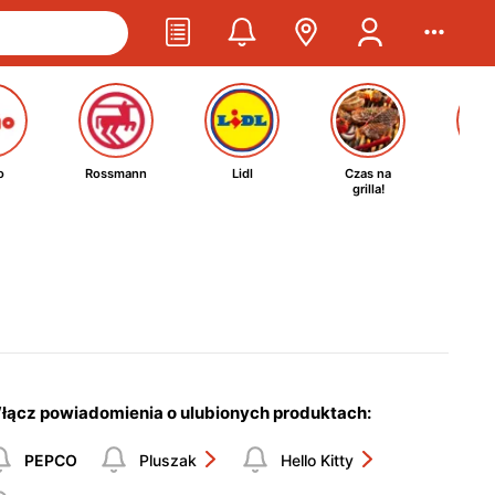
o
Rossmann
Lidl
Czas na
Ta
grilla!
kosm
łącz powiadomienia o ulubionych produktach:
PEPCO
Pluszak
Hello Kitty