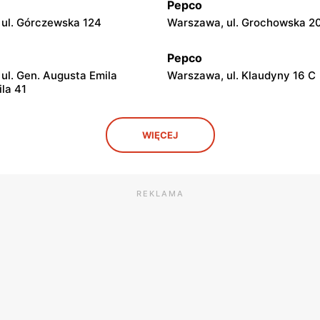
Pepco
ul. Górczewska 124
Warszawa, ul. Grochowska 2
Pepco
ul. Gen. Augusta Emila
Warszawa, ul. Klaudyny 16 C
ila 41
Pepco
WIĘCEJ
ul. Świetlików 8
Warszawa, ul. Rembielińska 
Pepco
ul. Lazurowa 69
Warszawa, ul. Starowiślna 4
REKLAMA
Pepco
l. Krakowska 61
Warszawa, ul. Bronowska 4
Pepco
ul. Głębocka 15
Warszawa al. Komisji Edukacj
Narodowej 85