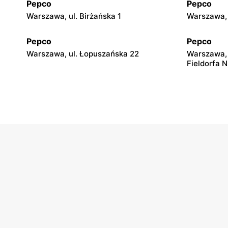
Pepco
Pepco
Warszawa, ul. Birżańska 1
Warszawa, 
Pepco
Pepco
Warszawa, ul. Łopuszańska 22
Warszawa, 
Fieldorfa N
Pepco
Pepco
Warszawa, ul. Wrocławska 8
Warszawa, 
Pepco
Pepco
Warszawa, ul. Wierna 23
Warszawa, 
Pepco
Pepco
Warszawa, ul. Przy Agorze 26
Warszawa a
Pepco
Pepco
Warszawa, ul. Gen. Felicjana Sławoja
Warszawa, 
Składkowskiego 4