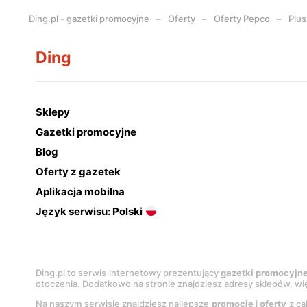
Ding.pl - gazetki promocyjne
Oferty
Oferty Pepco
Plus
Ding
Sklepy
Gazetki promocyjne
Blog
Oferty z gazetek
Aplikacja mobilna
Język serwisu: Polski
Ding.pl to serwis internetowy prezentujący
gazetki promocyjn
otoczenia. Dodatkowo na stronie znajdziesz adresy sklepów, wię
Na naszym serwisie znajdziesz najlepsze
promocje
i
oferty
z ca