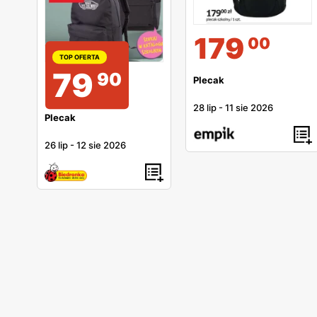
179
00
TOP OFERTA
79
90
Plecak
28 lip
-
11 sie 2026
Plecak
26 lip
-
12 sie 2026