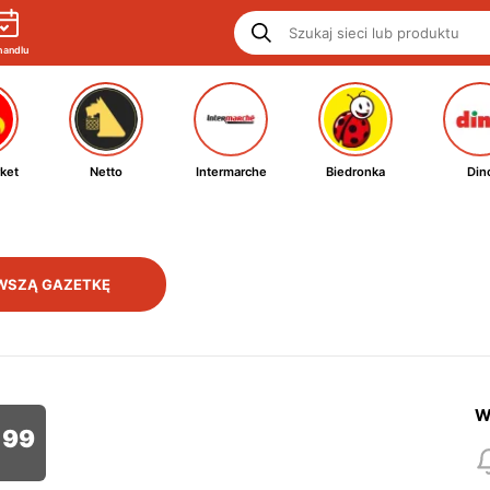
handlu
ket
Netto
Intermarche
Biedronka
Din
WSZĄ GAZETKĘ
W
99