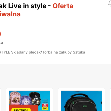
ak Live in style
-
Oferta
iwalna
ka
 STYLE Składany plecak/Torba na zakupy Sztuka
25% TANIEJ!