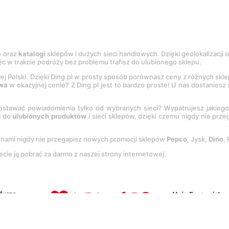
e
oraz
katalogi
sklepów i dużych sieci handlowych. Dzięki geolokalizacji
c w trakcie podróży bez problemu trafisz do ulubionego sklepu.
łej Polski. Dzięki Ding.pl w prosty sposób porównasz ceny z różnych skl
wa
w okazyjnej cenie? Z Ding.pl jest to bardzo proste! U nas dostanies
stawać powiadomienia tylko od wybranych sieci? Wypatrujesz jakieg
a do
ulubionych produktów
i sieci sklepów, dzięki czemu nigdy nie prz
Z nami nigdy nie przegapisz nowych promocji sklepów
Pepco
, Jysk,
Dino
,
ecie ją pobrać za darmo z naszej strony internetowej.