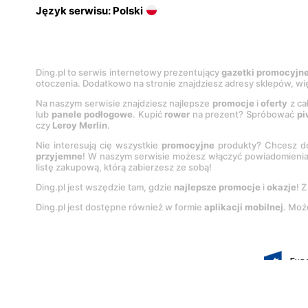
Język serwisu: Polski
Ding.pl to serwis internetowy prezentujący
gazetki promocyjn
otoczenia. Dodatkowo na stronie znajdziesz adresy sklepów, wię
Na naszym serwisie znajdziesz najlepsze
promocje
i
oferty
z ca
lub
panele podłogowe
. Kupić
rower
na prezent? Spróbować
pi
czy
Leroy Merlin
.
Nie interesują cię wszystkie
promocyjne
produkty? Chcesz do
przyjemne
! W naszym serwisie możesz włączyć powiadomieni
listę zakupową, którą zabierzesz ze sobą!
Ding.pl jest wszędzie tam, gdzie
najlepsze promocje
i
okazje
! 
Ding.pl jest dostępne również w formie
aplikacji mobilnej
. Moż