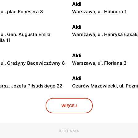
Aldi
ul. plac Konesera 8
Warszawa, ul. Hübnera 1
Aldi
ul. Gen. Augusta Emila
Warszawa, ul. Henryka Łasak
ila 11
Aldi
ul. Grażyny Bacewiczówny 8
Warszawa, ul. Floriana 3
Aldi
arsz. Józefa Piłsudskiego 22
Ożarów Mazowiecki, ul. Pozn
Aldi
WIĘCEJ
. Przyjacielska 1
Józefów, ul. Graniczna 2
Aldi
ul. Wołomińska 5
Milanówek, ul. Królewska 52
REKLAMA