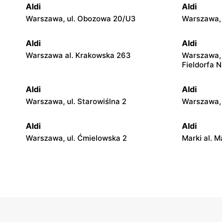
Aldi
Aldi
Warszawa, ul. Obozowa 20/U3
Warszawa, 
Aldi
Aldi
Warszawa al. Krakowska 263
Warszawa, 
Fieldorfa N
Aldi
Aldi
Warszawa, ul. Starowiślna 2
Warszawa, 
Aldi
Aldi
Warszawa, ul. Ćmielowska 2
Marki al. M
Aldi
Aldi
Stara Iwiczna, ul. Nowa 4B
Kobyłka, ul
Aldi
Aldi
Wołomin, ul. Mikołaja Reja 14
Radzymin, 