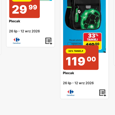
29
99
Plecak
26 lip
-
12 wrz 2026
33% TANIEJ!
119
00
Plecak
26 lip
-
12 wrz 2026