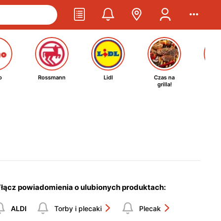
o
Rossmann
Lidl
Czas na
Ta
grilla!
kosm
łącz powiadomienia o ulubionych produktach:
ALDI
Torby i plecaki
Plecak