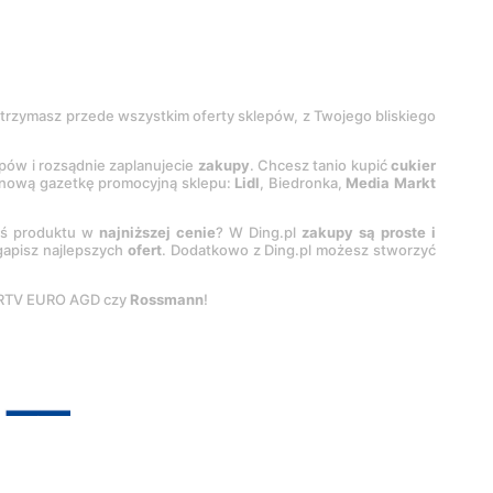
 otrzymasz przede wszystkim oferty sklepów, z Twojego bliskiego
epów i rozsądnie zaplanujecie
zakupy
. Chcesz tanio kupić
cukier
z nową gazetkę promocyjną sklepu:
Lidl
, Biedronka,
Media Markt
oś produktu w
najniższej cenie
? W Ding.pl
zakupy są proste i
egapisz najlepszych
ofert
. Dodatkowo z Ding.pl możesz stworzyć
 RTV EURO AGD czy
Rossmann
!