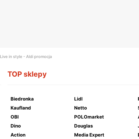
Live in style - Aldi promocja
TOP sklepy
Biedronka
Lidl
Kaufland
Netto
OBI
POLOmarket
Dino
Douglas
Action
Media Expert