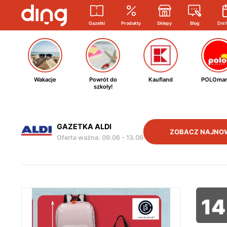
Gazetki
Produkty
Sklepy
Blog
Dni 
Wakacje
Powrót do
Kaufland
POLOmar
szkoły!
GAZETKA ALDI
ZOBACZ NAJNO
Oferta ważna
:
09.06
-
13.06
14