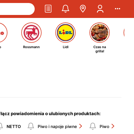
o
Rossmann
Lidl
Czas na
Ta
grilla!
kosm
łącz powiadomienia o ulubionych produktach:
NETTO
Piwo i napoje piwne
Piwo