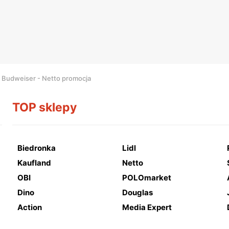
 Budweiser - Netto promocja
TOP sklepy
Biedronka
Lidl
Kaufland
Netto
OBI
POLOmarket
Dino
Douglas
Action
Media Expert