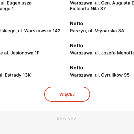
ul. Eugeniusza
Warszawa, ul. Gen. Augusta 
iego 1
Fieldorfa Nila 37
Netto
ińskiego, ul. Warszawska 142
Raszyn, ul. Młynarska 3A
Netto
e al. Jesionowa 1F
Warszawa, ul. Józefa Mehoff
Netto
l. Estrady 13K
Warszawa, ul. Cyrulików 95
Netto
WIĘCEJ
ul. Mochtyńska 101
Warszawa, ul. Wał Miedzeszy
Netto
 ul. Puławska 29
Piaseczno, ul. Słowackiego 2
REKLAMA