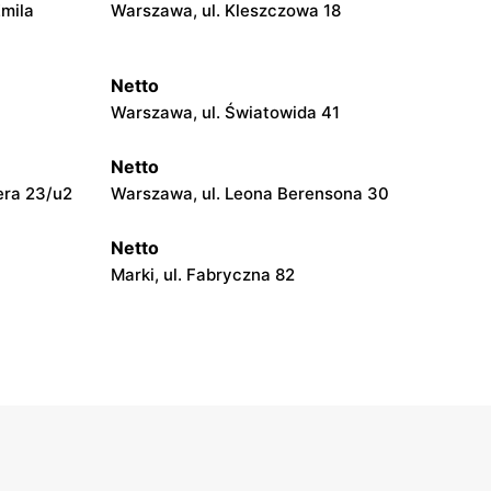
Emila
Warszawa, ul. Kleszczowa 18
Netto
Warszawa, ul. Światowida 41
Netto
era 23/u2
Warszawa, ul. Leona Berensona 30
Netto
Marki, ul. Fabryczna 82
Netto
ński 69
Pruszków, ul. Poznańska 18
Netto
0B
Legionowo, ul. Zygmunta Krasińskiego
72