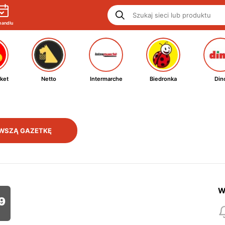
handlu
ket
Netto
Intermarche
Biedronka
Din
WSZĄ GAZETKĘ
W
9