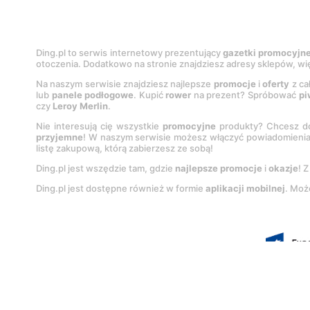
Ding.pl to serwis internetowy prezentujący
gazetki promocyjn
otoczenia. Dodatkowo na stronie znajdziesz adresy sklepów, wię
Na naszym serwisie znajdziesz najlepsze
promocje
i
oferty
z ca
lub
panele podłogowe
. Kupić
rower
na prezent? Spróbować
pi
czy
Leroy Merlin
.
Nie interesują cię wszystkie
promocyjne
produkty? Chcesz do
przyjemne
! W naszym serwisie możesz włączyć powiadomieni
listę zakupową, którą zabierzesz ze sobą!
Ding.pl jest wszędzie tam, gdzie
najlepsze promocje
i
okazje
! 
Ding.pl jest dostępne również w formie
aplikacji mobilnej
. Moż