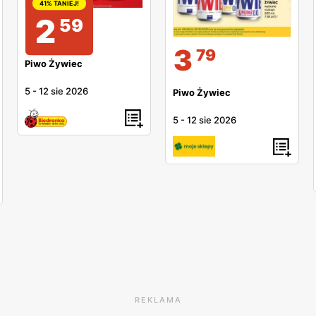
41% TANIEJ!
2
59
3
79
Piwo Żywiec
5
-
12 sie 2026
Piwo Żywiec
5
-
12 sie 2026
REKLAMA