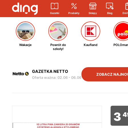
Gazetki
Produkty
Sklepy
Blog
Dni 
Wakacje
Powrót do
Kaufland
POLOmar
szkoły!
GAZETKA NETTO
ZOBACZ NAJNO
Oferta ważna
:
02.06
-
06.06
3
4