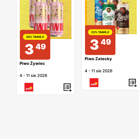
23% TANIEJ!
34% TANIEJ!
3
49
3
49
Piwo Zatecky
Piwo Żywiec
4
-
11 sie 2026
4
-
11 sie 2026