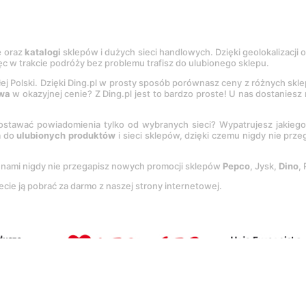
e
oraz
katalogi
sklepów i dużych sieci handlowych. Dzięki geolokalizacji
c w trakcie podróży bez problemu trafisz do ulubionego sklepu.
łej Polski. Dzięki Ding.pl w prosty sposób porównasz ceny z różnych skl
wa
w okazyjnej cenie? Z Ding.pl jest to bardzo proste! U nas dostanies
stawać powiadomienia tylko od wybranych sieci? Wypatrujesz jakieg
a do
ulubionych produktów
i sieci sklepów, dzięki czemu nigdy nie prz
Z nami nigdy nie przegapisz nowych promocji sklepów
Pepco
, Jysk,
Dino
,
ecie ją pobrać za darmo z naszej strony internetowej.