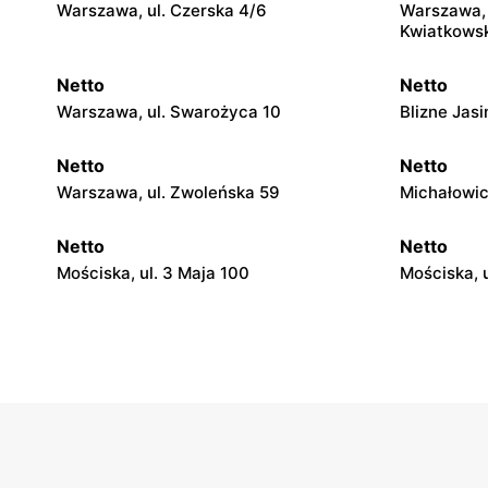
Warszawa, ul. Czerska 4/6
Warszawa, 
Kwiatkowsk
Netto
Netto
Warszawa, ul. Swarożyca 10
Blizne Jas
Netto
Netto
Warszawa, ul. Zwoleńska 59
Michałowic
Netto
Netto
Mościska, ul. 3 Maja 100
Mościska, u
Netto
Netto
Warszawa, ul. Wisełki 6
Warszawa, 
Netto
Netto
Łomianki, ul. Warszawska 171
Piaseczno,