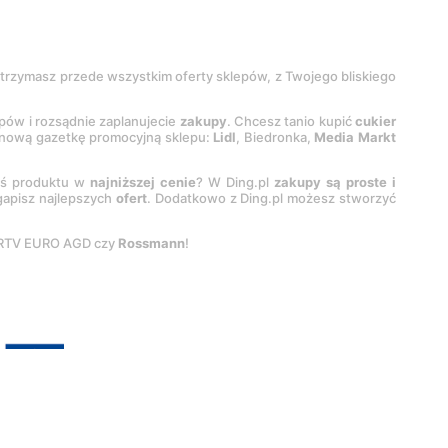
 otrzymasz przede wszystkim oferty sklepów, z Twojego bliskiego
epów i rozsądnie zaplanujecie
zakupy
. Chcesz tanio kupić
cukier
z nową gazetkę promocyjną sklepu:
Lidl
, Biedronka,
Media Markt
oś produktu w
najniższej cenie
? W Ding.pl
zakupy są proste i
egapisz najlepszych
ofert
. Dodatkowo z Ding.pl możesz stworzyć
 RTV EURO AGD czy
Rossmann
!