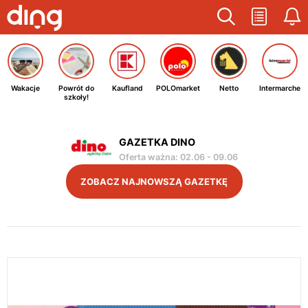
Wakacje
Powrót do
Kaufland
POLOmarket
Netto
Intermarche
szkoły!
GAZETKA DINO
Oferta ważna
:
02.06
-
09.06
ZOBACZ NAJNOWSZĄ GAZETKĘ