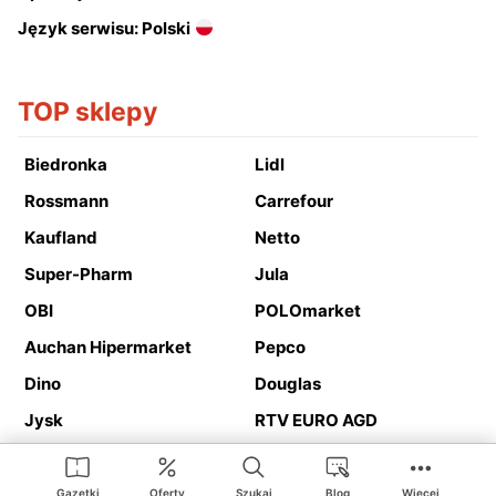
Język serwisu: Polski
TOP sklepy
Biedronka
Lidl
Rossmann
Carrefour
Kaufland
Netto
Super-Pharm
Jula
OBI
POLOmarket
Auchan Hipermarket
Pepco
Dino
Douglas
Jysk
RTV EURO AGD
Action
Media Expert
Deichmann
Media Markt
Gazetki
Oferty
Szukaj
Blog
Więcej