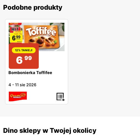
Podobne produkty
12% TANIEJ!
6
99
Bombonierka Toffifee
4
-
11 sie 2026
Dino sklepy w Twojej okolicy