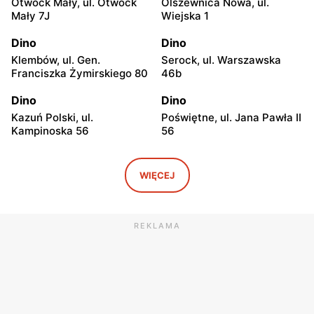
Otwock Mały, ul. Otwock
Olszewnica Nowa, ul.
Mały 7J
Wiejska 1
Dino
Dino
Klembów, ul. Gen.
Serock, ul. Warszawska
Franciszka Żymirskiego 80
46b
Dino
Dino
Kazuń Polski, ul.
Poświętne, ul. Jana Pawła II
Kampinoska 56
56
Dino
Dino
Adamowizna, ul.
Bieniewice, ul. Błońska 52
WIĘCEJ
Adamowizna 100
Dino
Dino
REKLAMA
Błonie, ul. Nowa Wieś 12c
Pomiechówek, ul.
Warszawska 49
Dino
Dino
Dąbrówka, ul. Kościelna 7g
Zakroczym, ul. Klasztorna
11a