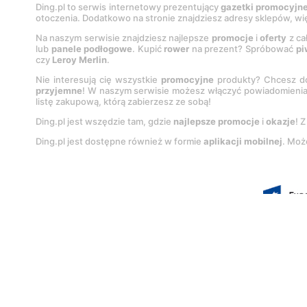
Ding.pl to serwis internetowy prezentujący
gazetki promocyjn
otoczenia. Dodatkowo na stronie znajdziesz adresy sklepów, wię
Na naszym serwisie znajdziesz najlepsze
promocje
i
oferty
z ca
lub
panele podłogowe
. Kupić
rower
na prezent? Spróbować
pi
czy
Leroy Merlin
.
Nie interesują cię wszystkie
promocyjne
produkty? Chcesz do
przyjemne
! W naszym serwisie możesz włączyć powiadomieni
listę zakupową, którą zabierzesz ze sobą!
Ding.pl jest wszędzie tam, gdzie
najlepsze promocje
i
okazje
! 
Ding.pl jest dostępne również w formie
aplikacji mobilnej
. Moż
Korzystanie z portalu oznacza akcep