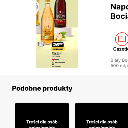
Napó
Boci
Gazet
Biały B
500 ml; 
Podobne produkty
25
34
59
75
Treści dla osób
Treści dla osób
pełnoletnich
pełnoletnich