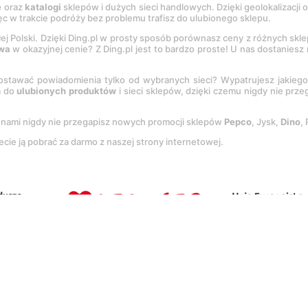
e
oraz
katalogi
sklepów i dużych sieci handlowych. Dzięki geolokalizacji
c w trakcie podróży bez problemu trafisz do ulubionego sklepu.
łej Polski. Dzięki Ding.pl w prosty sposób porównasz ceny z różnych skl
wa
w okazyjnej cenie? Z Ding.pl jest to bardzo proste! U nas dostanies
stawać powiadomienia tylko od wybranych sieci? Wypatrujesz jakieg
a do
ulubionych produktów
i sieci sklepów, dzięki czemu nigdy nie prz
Z nami nigdy nie przegapisz nowych promocji sklepów
Pepco
, Jysk,
Dino
,
ecie ją pobrać za darmo z naszej strony internetowej.
tację
Regulaminu
oraz
Polityki prywatności
.
Ustawienia preferencji
.
Co