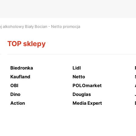
j alkoholowy Biały Bocian - Netto promocja
TOP sklepy
Biedronka
Lidl
Kaufland
Netto
OBI
POLOmarket
Dino
Douglas
Action
Media Expert