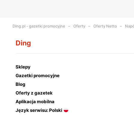
Ding.pl - gazetki promocyjne
Oferty
Oferty Netto
Napó
Ding
Sklepy
Gazetki promocyjne
Blog
Oferty z gazetek
Aplikacja mobilna
Język serwisu: Polski