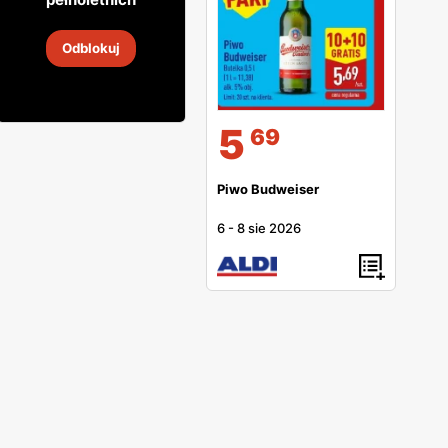
Cydr Lubelski
Odblokuj
31 lip
-
16 sie 2026
5
69
Piwo Budweiser
6
-
8 sie 2026