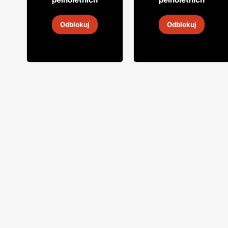
Wódka Biały Bocian
Wódka Biały Bocian
Odblokuj
Odblokuj
31 lip
-
31 sie 2026
31 lip
-
31 sie 2026