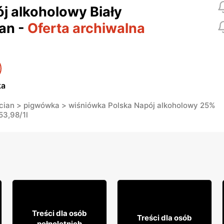
j alkoholowy Biały
an
-
Oferta archiwalna
ka
ocian > pigwówka > wiśniówka Polska Napój alkoholowy 25%
53,98/1l
25% TANIEJ!
42
99
14
Treści dla osób
99
Treści dla osób
pełnoletnich