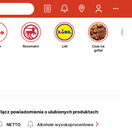
o
Rossmann
Lidl
Czas na
Ta
grilla!
kosm
łącz powiadomienia o ulubionych produktach:
NETTO
Alkohole wysokoprocentowe