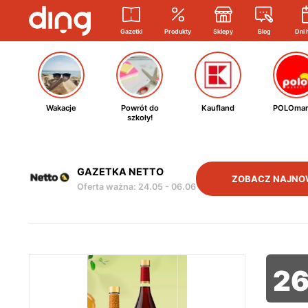
Gazetki
Produkty
Sklepy
Blog
Dni 
Wakacje
Powrót do
Kaufland
POLOmar
szkoły!
GAZETKA NETTO
ZOBACZ NAJNO
Oferta ważna
:
24.05
-
06.06
2