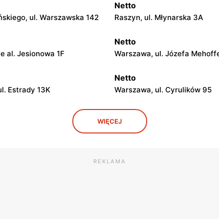
Netto
ińskiego, ul. Warszawska 142
Raszyn, ul. Młynarska 3A
Netto
e al. Jesionowa 1F
Warszawa, ul. Józefa Mehoff
Netto
l. Estrady 13K
Warszawa, ul. Cyrulików 95
Netto
WIĘCEJ
ul. Mochtyńska 101
Warszawa, ul. Wał Miedzeszy
Netto
 ul. Puławska 29
Piaseczno, ul. Słowackiego 2
REKLAMA
Netto
 Pułku IV Ułanów 1C
Legionowo, ul. Olszankowa 5