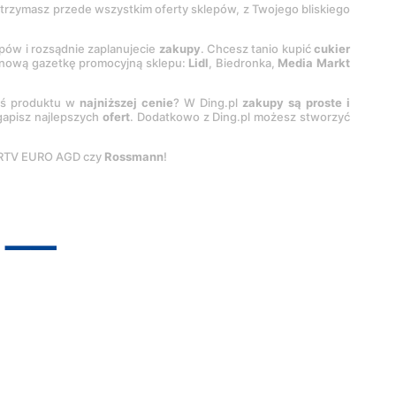
 otrzymasz przede wszystkim oferty sklepów, z Twojego bliskiego
epów i rozsądnie zaplanujecie
zakupy
. Chcesz tanio kupić
cukier
z nową gazetkę promocyjną sklepu:
Lidl
, Biedronka,
Media Markt
oś produktu w
najniższej cenie
? W Ding.pl
zakupy są proste i
egapisz najlepszych
ofert
. Dodatkowo z Ding.pl możesz stworzyć
 RTV EURO AGD czy
Rossmann
!
pyright by
INTERIA.PL
1999-
2026
. Wszystkie prawa zastrzeżone.