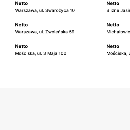
Netto
Netto
Warszawa, ul. Swarożyca 10
Blizne Jas
Netto
Netto
Warszawa, ul. Zwoleńska 59
Michałowic
Netto
Netto
Mościska, ul. 3 Maja 100
Mościska, u
Netto
Netto
Warszawa, ul. Wisełki 6
Warszawa, 
Netto
Netto
Łomianki, ul. Warszawska 171
Piaseczno,
Netto
Netto
Nadarzyn, ul. Pruszkowska 70
Gołków, ul.