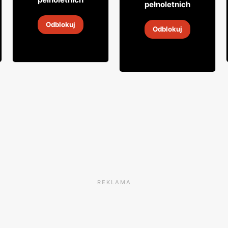
pełnoletnich
Wódka Biały Bocian
Wino białe Hans Greyl
Odblokuj
Odblokuj
5
-
19 sie 2026
26 lip
-
8 sie 2026
REKLAMA