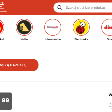
handlu
ket
Netto
Intermarche
Biedronka
Din
WSZĄ GAZETKĘ
W
6
99