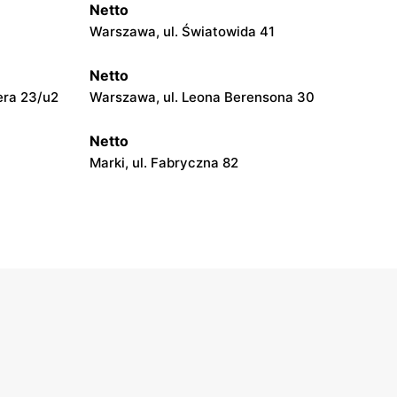
Netto
Warszawa, ul. Światowida 41
Netto
era 23/u2
Warszawa, ul. Leona Berensona 30
Netto
Marki, ul. Fabryczna 82
Netto
ński 69
Pruszków, ul. Poznańska 18
Netto
0B
Legionowo, ul. Zygmunta Krasińskiego
72
Netto
6
Brwinów, ul. Powstańców Warszawy 2A