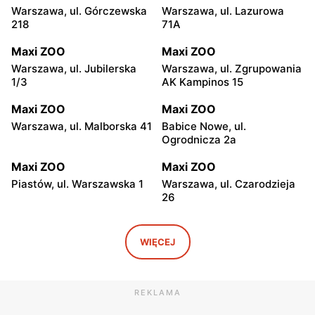
Warszawa, ul. Górczewska
Warszawa, ul. Lazurowa
218
71A
Maxi ZOO
Maxi ZOO
Warszawa, ul. Jubilerska
Warszawa, ul. Zgrupowania
1/3
AK Kampinos 15
Maxi ZOO
Maxi ZOO
Warszawa, ul. Malborska 41
Babice Nowe, ul.
Ogrodnicza 2a
Maxi ZOO
Maxi ZOO
Piastów, ul. Warszawska 1
Warszawa, ul. Czarodzieja
26
Maxi ZOO
Maxi ZOO
Łomianki, ul. Brukowa 25
Janki, ul. pl. Szwedzki 3
WIĘCEJ
Maxi ZOO
Maxi ZOO
Piaseczno, ul. Okulickiego
Nowa Wieś, ul. Brzozowa
REKLAMA
20
85