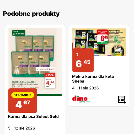
Podobne produkty
0
6
45
Mokra karma dla kota
Sheba
4
-
11 sie 2026
14% TANIEJ!
4
67
Karma dla psa Select Gold
5
-
12 sie 2026