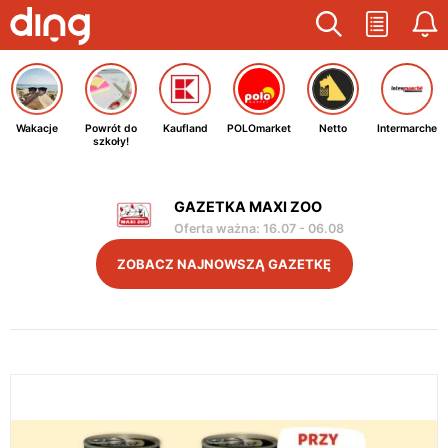
Wakacje
Powrót do
Kaufland
POLOmarket
Netto
Intermarche
szkoły!
GAZETKA MAXI ZOO
Oferta ważna
:
16.07
-
06.08
ZOBACZ NAJNOWSZĄ GAZETKĘ