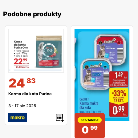
Podobne produkty
24
83
Karma dla kota Purina
3
-
17 sie 2026
33% TANIEJ!
0
99