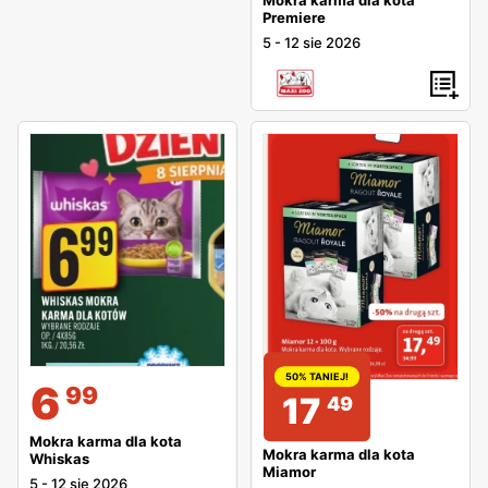
Premiere
5
-
12 sie 2026
50% TANIEJ!
6
99
17
49
Mokra karma dla kota
Mokra karma dla kota
Whiskas
Miamor
5
-
12 sie 2026