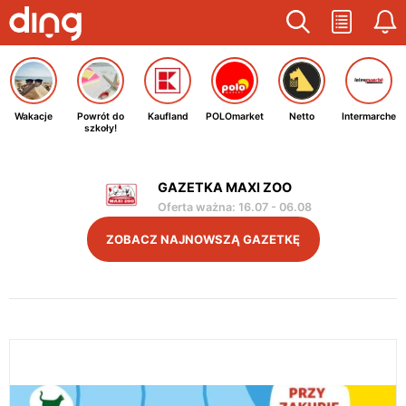
Wakacje
Powrót do
Kaufland
POLOmarket
Netto
Intermarche
szkoły!
GAZETKA MAXI ZOO
Oferta ważna
:
16.07
-
06.08
ZOBACZ NAJNOWSZĄ GAZETKĘ