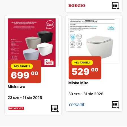
-6% TANIEJ!
20% TANIEJ!
529
00
699
00
Miska Mito
Miska wc
30 cze
-
31 sie 2026
23 cze
-
11 sie 2026