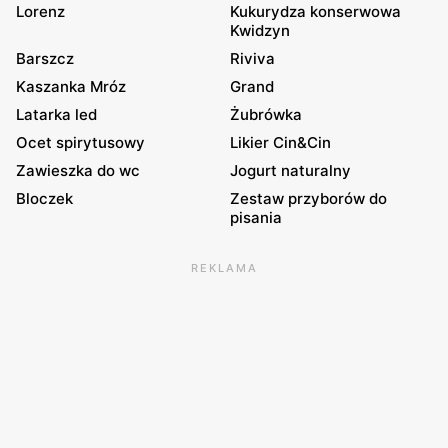
Lorenz
Kukurydza konserwowa
Kwidzyn
Barszcz
Riviva
Kaszanka Mróz
Grand
Latarka led
Żubrówka
Ocet spirytusowy
Likier Cin&Cin
Zawieszka do wc
Jogurt naturalny
Bloczek
Zestaw przyborów do
pisania
REKLAMA