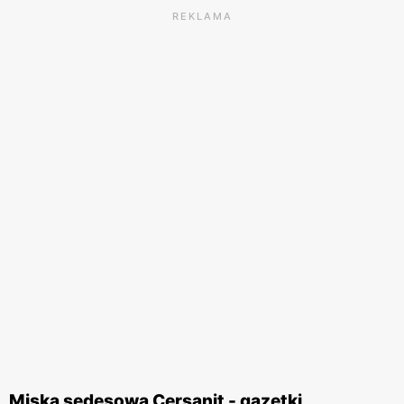
REKLAMA
Miska sedesowa Cersanit - gazetki