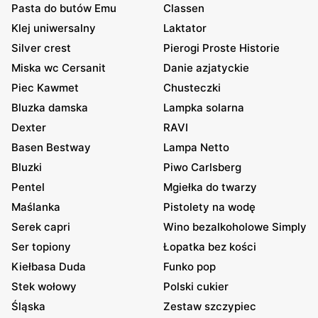
Pasta do butów Emu
Classen
Klej uniwersalny
Laktator
Silver crest
Pierogi Proste Historie
Miska wc Cersanit
Danie azjatyckie
Piec Kawmet
Chusteczki
Bluzka damska
Lampka solarna
Dexter
RAVI
Basen Bestway
Lampa Netto
Bluzki
Piwo Carlsberg
Pentel
Mgiełka do twarzy
Maślanka
Pistolety na wodę
Serek capri
Wino bezalkoholowe Simply
Ser topiony
Łopatka bez kości
Kiełbasa Duda
Funko pop
Stek wołowy
Polski cukier
Śląska
Zestaw szczypiec