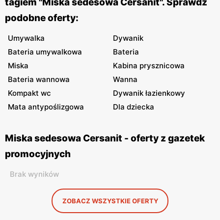
tagiem "Miska sedesowa Cersanit". Sprawdź
podobne oferty:
Umywalka
Dywanik
Bateria umywalkowa
Bateria
Miska
Kabina prysznicowa
Bateria wannowa
Wanna
Kompakt wc
Dywanik łazienkowy
Mata antypoślizgowa
Dla dziecka
Miska sedesowa Cersanit - oferty z gazetek
promocyjnych
Brak wyników
ZOBACZ WSZYSTKIE OFERTY