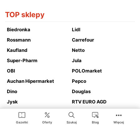
TOP sklepy
Biedronka
Lidl
Rossmann
Carrefour
Kaufland
Netto
Super-Pharm
Jula
OBI
POLOmarket
Auchan Hipermarket
Pepco
Dino
Douglas
Jysk
RTV EURO AGD
Action
Media Expert
Deichmann
Media Markt
Gazetki
Oferty
Szukaj
Blog
Więcej